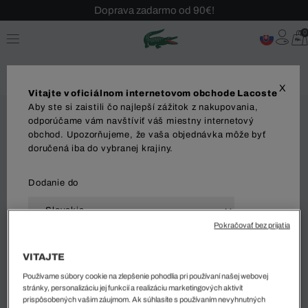
Doprava zadarmo od 90€!
Sezónny výpredaj až -40 %!
0
Bezplatné vrátenie!
X
Vitajte v oficiálnom internetovom obchode Lacoste
Aby ste si zaistili čo najlepší zážitok z nakupovania,
odporúčame vám navštíviť váš miestny internetový
obchod. Upozorňujeme, že vaša objednávka môže byť
doručená iba do vybranej krajiny.
Dodanie do
Pokračovať bez prijatia
Jazyk
VITAJTE
Používame súbory cookie na zlepšenie pohodlia pri používaní našej webovej
stránky, personalizáciu jej funkcií a realizáciu marketingových aktivít
prispôsobených vašim záujmom. Ak súhlasíte s používaním nevyhnutných
ZAČAŤ NAKUPOVAŤ