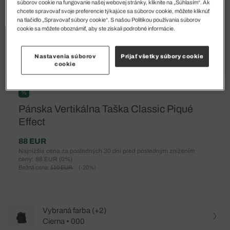
súborov cookie na fungovanie našej webovej stránky, kliknite na „Súhlasím“. Ak
chcete spravovať svoje preferencie týkajúce sa súborov cookie, môžete kliknúť
na tlačidlo „Spravovať súbory cookie“. S našou Politikou používania súborov
cookie sa môžete oboznámiť, aby ste získali podrobné informácie.
Nastavenia súborov
Prijať všetky súbory cookie
cookie
%
Pánska Vertikálna Taška Classic Piqué
Effect
88 EUR
Najnižšia cena za posledných 30 dní pred posledným znížením
ceny: 88 EUR
(0%)
Bežná cena:
110 EUR
(-20%)
Vybraná farba (+2)
Cierna • 000