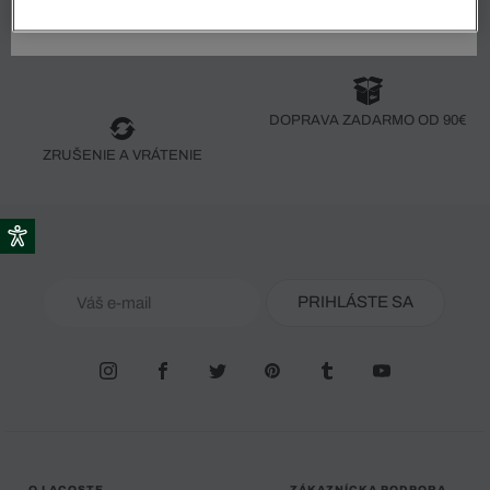
BEZPEČNÁ PLATBA
ZÁKAZNÍCKA PODPORA
DOPRAVA ZADARMO OD 90€
ZRUŠENIE A VRÁTENIE
PRIHLÁSTE SA
O LACOSTE
ZÁKAZNÍCKA PODPORA