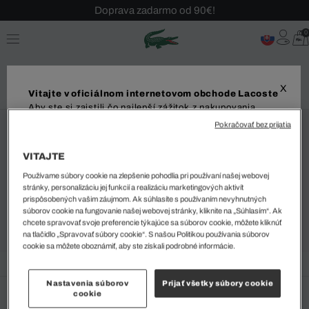
Doprava zadarmo od 90€!
Sezónny výpredaj až -40 %!
0
Bezplatné vrátenie!
X
Vitajte v oficiálnom internetovom obchode Lacoste
Aby ste si zaistili čo najlepší zážitok z nakupovania,
odporúčame vám navštíviť váš miestny internetový
Pokračovať bez prijatia
obchod. Upozorňujeme, že vaša objednávka môže byť
Slovakia
doručená iba do vybranej krajiny.
VITAJTE
Používame súbory cookie na zlepšenie pohodlia pri používaní našej webovej
Dodanie do
stránky, personalizáciu jej funkcií a realizáciu marketingových aktivít
Slovakia
prispôsobených vašim záujmom. Ak súhlasíte s používaním nevyhnutných
súborov cookie na fungovanie našej webovej stránky, kliknite na „Súhlasím“. Ak
chcete spravovať svoje preferencie týkajúce sa súborov cookie, môžete kliknúť
na tlačidlo „Spravovať súbory cookie“. S našou Politikou používania súborov
Jazyk
cookie sa môžete oboznámiť, aby ste získali podrobné informácie.
Nastavenia súborov
Prijať všetky súbory cookie
cookie
ZAČAŤ NAKUPOVAŤ