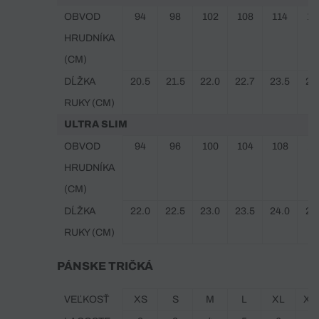
OBVOD
94
98
102
108
114
12
HRUDNÍKA
(CM)
DĹŽKA
20.5
21.5
22.0
22.7
23.5
24
RUKY (CM)
ULTRA SLIM
OBVOD
94
96
100
104
108
11
HRUDNÍKA
(CM)
DĹŽKA
22.0
22.5
23.0
23.5
24.0
24
RUKY (CM)
PÁNSKE TRIČKÁ
VEĽKOSŤ
XS
S
M
L
XL
XX