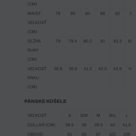
(CM)
WAIST
76
80
84
88
92
96
VEĽKOSŤ
(CM)
DĹŽKA
79
79.4
80.2
81
81.3
82.
RUKY
(CM)
VEĽKOSŤ
38.6
39.9
41.2
42.5
43.8
45.
KRKU
(CM)
PÁNSKE KOŠELE
VEĽKOSŤ
S
S/M
M
M/L
L
COLLAR (CM)
38.5
39
39.5
40
41.5
OBVOD
91
93
97
101
105