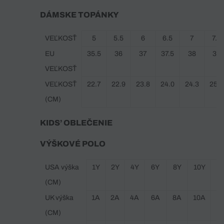
DÁMSKE TOPÁNKY
VEĽKOSŤ
5
5.5
6
6.5
7
7.5
EU
35.5
36
37
37.5
38
39
VEĽKOSŤ
VEĽKOSŤ
22.7
22.9
23.8
24.0
24.3
25.1
(CM)
KIDS’ OBLEČENIE
VÝŠKOVÉ POLO
USA výška
1Y
2Y
4Y
6Y
8Y
10Y
1
(CM)
UK výška
1A
2A
4A
6A
8A
10A
1
(CM)