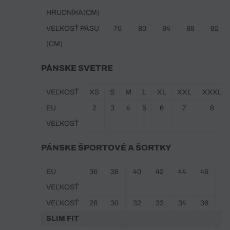
HRUDNÍKA(CM)
VEĽKOSŤ PÁSU
76
80
84
88
92
(CM)
PÁNSKE SVETRE
VEĽKOSŤ
XS
S
M
L
XL
XXL
XXXL
EU
2
3
4
5
6
7
8
VEĽKOSŤ
PÁNSKE ŠPORTOVÉ A ŠORTKY
EU
36
38
40
42
44
46
4
VEĽKOSŤ
VEĽKOSŤ
28
30
32
33
34
36
3
SLIM FIT