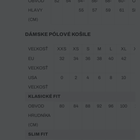
OBVOD
52
54
54-
56-
58-
60-
ON
HLAVY
55
57
59
61
SIZ
(CM)
DÁMSKE PÓLOVÉ KOŠILE
VEĽKOSŤ
XXS
XS
S
M
L
XL
XX
EU
32
34
36
38
40
42
4
VEĽKOSŤ
USA
0
2
4
6
8
10
1
VEĽKOSŤ
KLASICKÉ FIT
OBVOD
80
84
88
92
96
100
10
HRUDNÍKA
(CM)
SLIM FIT