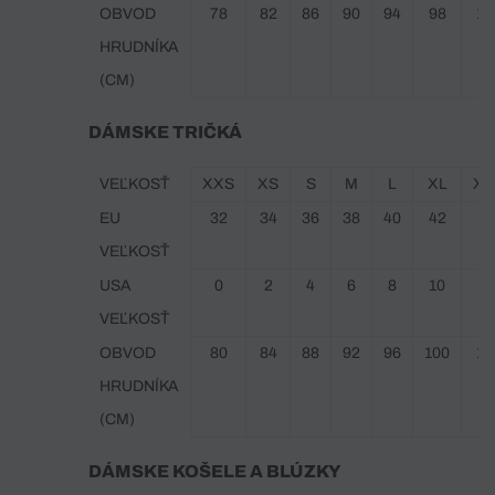
OBVOD
78
82
86
90
94
98
10
HRUDNÍKA
(CM)
DÁMSKE TRIČKÁ
VEĽKOSŤ
XXS
XS
S
M
L
XL
XX
EU
32
34
36
38
40
42
4
VEĽKOSŤ
USA
0
2
4
6
8
10
1
VEĽKOSŤ
OBVOD
80
84
88
92
96
100
10
HRUDNÍKA
(CM)
DÁMSKE KOŠELE A BLÚZKY