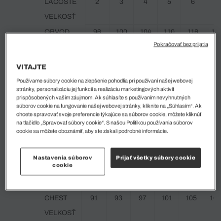
LACOSTE
2
3
4
5
6
7
VEĽKOSŤ
OBVOD
96
100
104
110
116
12
Pokračovať bez prijatia
HRUDNÍKA
(CM)
VITAJTE
VEĽKOSŤ
29.9
31.5
33.1
35 -
38.2
41.
Používame súbory cookie na zlepšenie pohodlia pri používaní našej webovej
stránky, personalizáciu jej funkcií a realizáciu marketingových aktivít
PÁSU (CM)
-
-
-
37.8
-
-
prispôsobených vašim záujmom. Ak súhlasíte s používaním nevyhnutných
31.1
32.7
34.6
41.3
45.
súborov cookie na fungovanie našej webovej stránky, kliknite na „Súhlasím“. Ak
chcete spravovať svoje preferencie týkajúce sa súborov cookie, môžete kliknúť
na tlačidlo „Spravovať súbory cookie“. S našou Politikou používania súborov
PÁNSKE BUNDY A KABÁTY
cookie sa môžete oboznámiť, aby ste získali podrobné informácie.
SIZE
XXS
XS
S
M
L
XL
Nastavenia súborov
Prijať všetky súbory cookie
cookie
LACOSTE
44
46
48
50
52
54
VEĽKOSŤ
CHEST
91
93
97
101
105
109
VEĽKOSŤ