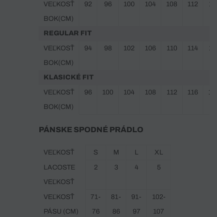
VEĽKOSŤ
92
96
100
104
108
112
11
BOK(CM)
REGULAR FIT
VEĽKOSŤ
94
98
102
106
110
114
11
BOK(CM)
KLASICKÉ FIT
VEĽKOSŤ
96
100
104
108
112
116
12
BOK(CM)
PÁNSKE SPODNÉ PRÁDLO
VEĽKOSŤ
S
M
L
XL
LACOSTE
2
3
4
5
VEĽKOSŤ
VEĽKOSŤ
71-
81-
91-
102-
PÁSU (CM)
76
86
97
107