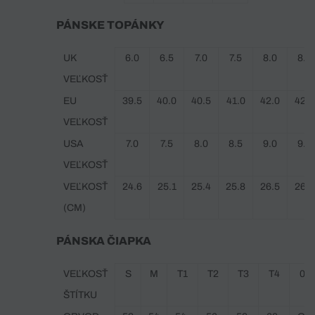
PÁNSKE TOPÁNKY
UK
6.0
6.5
7.0
7.5
8.0
8.5
VEĽKOSŤ
EU
39.5
40.0
40.5
41.0
42.0
42.5
VEĽKOSŤ
USA
7.0
7.5
8.0
8.5
9.0
9.5
VEĽKOSŤ
VEĽKOSŤ
24.6
25.1
25.4
25.8
26.5
26.7
(CM)
PÁNSKA ČIAPKA
VEĽKOSŤ
S
M
T1
T2
T3
T4
00 
ŠTÍTKU
L