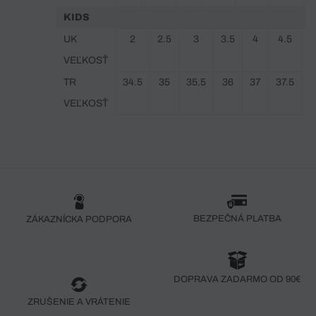
KIDS
UK
2
2.5
3
3.5
4
4.5
VEĽKOSŤ
TR
34.5
35
35.5
36
37
37.5
3
VEĽKOSŤ
BEZPEČNÁ PLATBA
ZÁKAZNÍCKA PODPORA
DOPRAVA ZADARMO OD 90€
ZRUŠENIE A VRÁTENIE