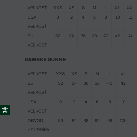
VEĽKOSŤ
XXS
XS
S
M
L
XL
XXL
USA
0
2
4
6
8
10
12
VEĽKOSŤ
EU
32
34
36
38
40
42
44
VEĽKOSŤ
DÁMSKE SUKNE
VEĽKOSŤ
XXS
XS
S
M
L
XL
X
EU
32
34
36
38
40
42
VEĽKOSŤ
USA
0
2
4
6
8
10
VEĽKOSŤ
OBVOD
80
84
88
92
96
100
1
HRUDNÍKA