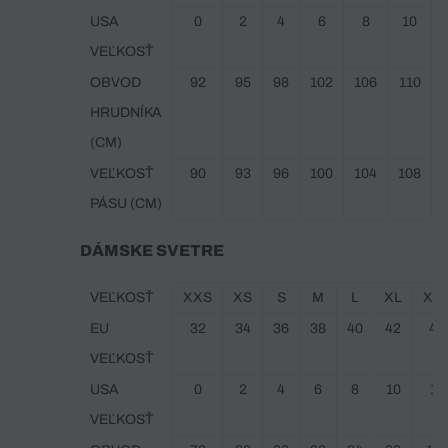
USA
0
2
4
6
8
10
VEĽKOSŤ
OBVOD
92
95
98
102
106
110
HRUDNÍKA
(CM)
VEĽKOSŤ
90
93
96
100
104
108
PÁSU (CM)
DÁMSKE SVETRE
VEĽKOSŤ
XXS
XS
S
M
L
XL
XX
EU
32
34
36
38
40
42
44
VEĽKOSŤ
USA
0
2
4
6
8
10
12
VEĽKOSŤ