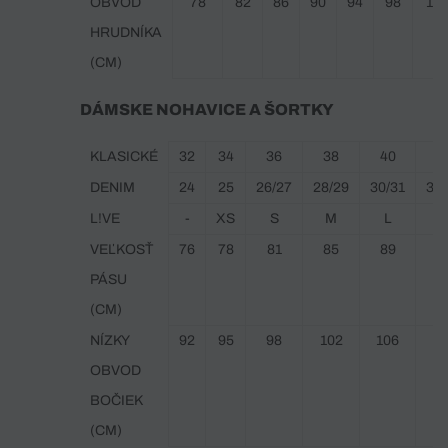
OBVOD
78
82
86
90
94
98
10
HRUDNÍKA
(CM)
DÁMSKE NOHAVICE A ŠORTKY
KLASICKÉ
32
34
36
38
40
4
DENIM
24
25
26/27
28/29
30/31
32/
L!VE
-
XS
S
M
L
X
VEĽKOSŤ
76
78
81
85
89
9
PÁSU
(CM)
NÍZKY
92
95
98
102
106
11
OBVOD
BOČIEK
(CM)