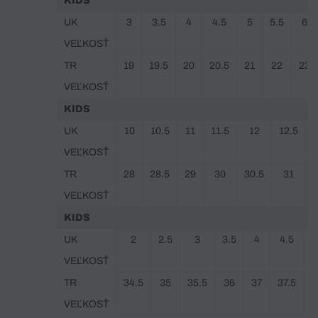
KIDS
UK
3
3.5
4
4.5
5
5.5
6
VEĽKOSŤ
TR
19
19.5
20
20.5
21
22
23
VEĽKOSŤ
KIDS
UK
10
10.5
11
11.5
12
12.5
VEĽKOSŤ
TR
28
28.5
29
30
30.5
31
VEĽKOSŤ
KIDS
UK
2
2.5
3
3.5
4
4.5
VEĽKOSŤ
TR
34.5
35
35.5
36
37
37.5
3
VEĽKOSŤ