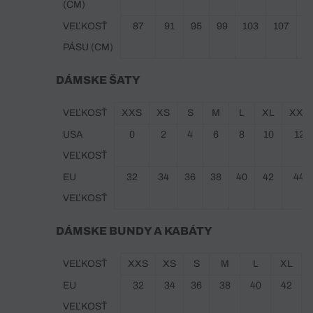
(CM)
VEĽKOSŤ
87
91
95
99
103
107
1
PÁSU (CM)
DÁMSKE ŠATY
VEĽKOSŤ
XXS
XS
S
M
L
XL
XXL
USA
0
2
4
6
8
10
12
VEĽKOSŤ
EU
32
34
36
38
40
42
44
VEĽKOSŤ
DÁMSKE BUNDY A KABÁTY
VEĽKOSŤ
XXS
XS
S
M
L
XL
EU
32
34
36
38
40
42
VEĽKOSŤ