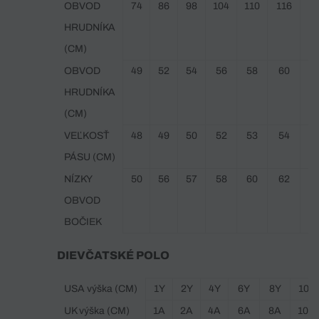
OBVOD
74
86
98
104
110
116
1
HRUDNÍKA
(CM)
OBVOD
49
52
54
56
58
60
6
HRUDNÍKA
(CM)
VEĽKOSŤ
48
49
50
52
53
54
5
PÁSU (CM)
NÍZKY
50
56
57
58
60
62
6
OBVOD
BOČIEK
DIEVČATSKÉ POLO
USA výška (CM)
1Y
2Y
4Y
6Y
8Y
10Y
UK výška (CM)
1A
2A
4A
6A
8A
10A