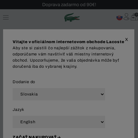
Sezónny výpredaj až -40 %!
Bezplatné vrátenie!
0
X
Vitajte v oficiálnom internetovom obchode Lacoste
Aby ste si zaistili čo najlepší zážitok z nakupovania,
odporúčame vám navštíviť váš miestny internetový
SIZE GUIDE
obchod. Upozorňujeme, že vaša objednávka môže byť
doručená iba do vybranej krajiny.
PÁNSKE POLO
Dodanie do
VEĽKOSŤ
XS
S
M
L
XL
XX
LACOSTE
2
3
4
5
6
7
Jazyk
VEĽKOSŤ
ORIGINAL FIT
OBVOD
98
103
108
115
122
12
ZAČAŤ NAKUPOVAŤ