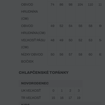
OBVOD
74
86
98
104
110
116
HRUDNÍKA
(CM)
OBVOD
49
52
54
56
58
60
HRUDNÍKA(CM)
VEĽKOSŤ PÁSU
48
49
50
52
53
54
(CM)
NÍZKY OBVOD
50
56
57
58
60
62
BOČIEK
CHLAPČENSKÉ TOPÁNKY
NOVORODENEC
UK VEĽKOSŤ
0
1
2
3
TR VEĽKOSŤ
15
16
17
19