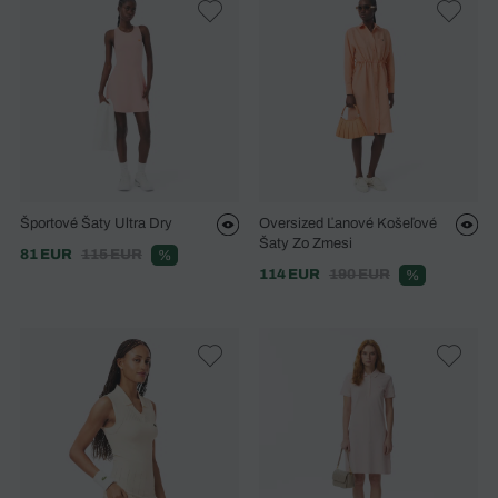
Športové Šaty Ultra Dry
Oversized Ľanové Košeľové
Šaty Zo Zmesi
81 EUR
115 EUR
%
114 EUR
190 EUR
%