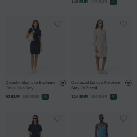
119 EUR
170 EUR
%
Dámske Elastické Bavlnené
Oversized Ľanové Košeľové
Pique Polo Šaty
Šaty Zo Zmesi
93 EUR
155 EUR
114 EUR
190 EUR
%
%