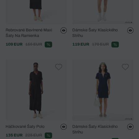
Rebrované Bavlnené Maxi
Dámske Šaty Klasického
Šaty Na Ramienka
Strihu
109 EUR
155 EUR
119 EUR
170 EUR
%
%
Háčkované Šaty Polo
Dámske Šaty Klasického
Strihu
135 EUR
225 EUR
%