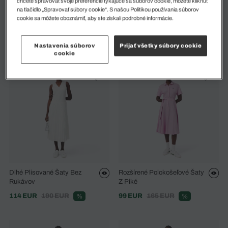
chcete spravovať svoje preferencie týkajúce sa súborov cookie, môžete kliknúť
na tlačidlo „Spravovať súbory cookie“. S našou Politikou používania súborov
Tenisové Heritage Šaty Ultra
Priliehavé Polokošeľové Šaty
cookie sa môžete oboznámiť, aby ste získali podrobné informácie.
Dry S Vnútornými Šortkami
So Žakárovým Monogramom
105 EUR
175 EUR
108 EUR
180 EUR
%
%
Nastavenia súborov
Prijať všetky súbory cookie
cookie
Dlhé Plisované Šaty Bez
Rozšírené Polokošeľové Šaty
Rukávov
Z Piké
114 EUR
190 EUR
99 EUR
165 EUR
%
%