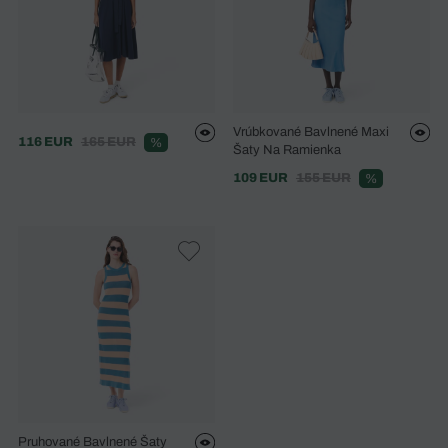
Vrúbkované Bavlnené Maxi
116 EUR
165 EUR
%
Šaty Na Ramienka
109 EUR
155 EUR
%
Pruhované Bavlnené Šaty