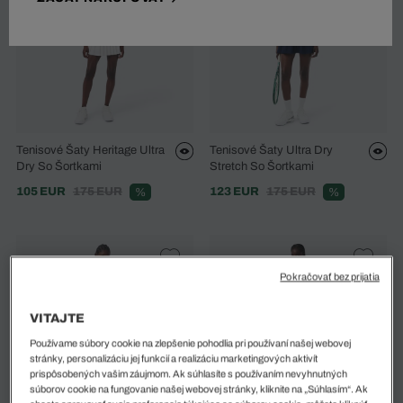
Tenisové Šaty Heritage Ultra
Tenisové Šaty Ultra Dry
Dry So Šortkami
Stretch So Šortkami
105 EUR
175 EUR
123 EUR
175 EUR
%
%
Pokračovať bez prijatia
VITAJTE
Používame súbory cookie na zlepšenie pohodlia pri používaní našej webovej
stránky, personalizáciu jej funkcií a realizáciu marketingových aktivít
prispôsobených vašim záujmom. Ak súhlasíte s používaním nevyhnutných
súborov cookie na fungovanie našej webovej stránky, kliknite na „Súhlasím“. Ak