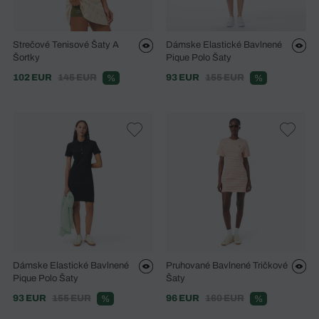
Strečové Tenisové Šaty A
Dámske Elastické Bavlnené
Šortky
Pique Polo Šaty
102 EUR
145 EUR
93 EUR
155 EUR
%
%
Dámske Elastické Bavlnené
Pruhované Bavlnené Tričkové
Pique Polo Šaty
Šaty
93 EUR
155 EUR
96 EUR
160 EUR
%
%