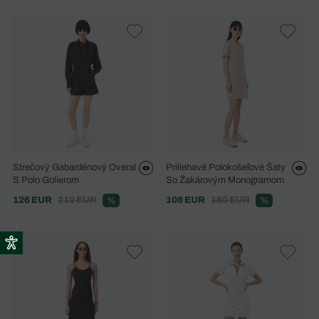
Strečový Gabardénový Overal
Priliehavé Polokošeľové Šaty
S Polo Golierom
So Žakárovým Monogramom
126 EUR
210 EUR
108 EUR
180 EUR
%
%