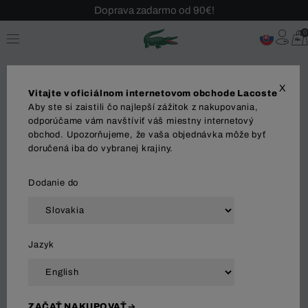
Sezónny výpredaj až -40 %!
Bezplatné vrátenie!
0
X
Vitajte v oficiálnom internetovom obchode Lacoste
Aby ste si zaistili čo najlepší zážitok z nakupovania,
odporúčame vám navštíviť váš miestny internetový
obchod. Upozorňujeme, že vaša objednávka môže byť
ŽENY
doručená iba do vybranej krajiny.
Dodanie do
Zoradiť a filtrovať
Jazyk
23 Výsledok
ZAČAŤ NAKUPOVAŤ