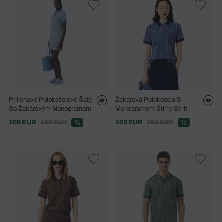
Priliehavé Polokošeľové Šaty
Žakárová Polokošeľa S
So Žakárovým Monogramom
Monogramom Štíhly Strih
108 EUR
180 EUR
105 EUR
150 EUR
%
%