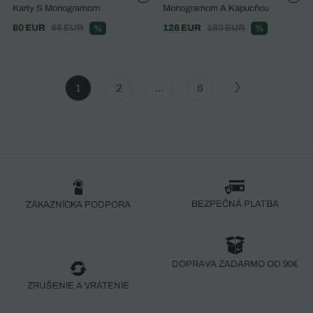
Karty S Monogramom
Monogramom A Kapucňou
60 EUR
85 EUR
126 EUR
180 EUR
%
%
1
2
...
6
BEZPEČNÁ PLATBA
ZÁKAZNÍCKA PODPORA
DOPRAVA ZADARMO OD 90€
ZRUŠENIE A VRÁTENIE