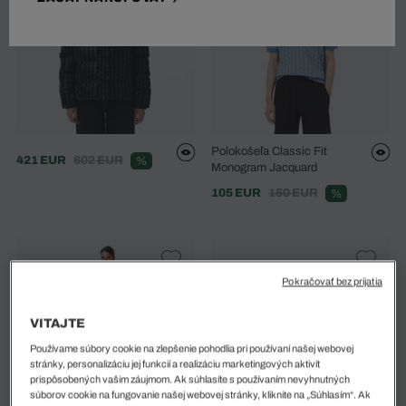
Polokošeľa Classic Fit
421 EUR
602 EUR
%
Monogram Jacquard
105 EUR
150 EUR
%
Pokračovať bez prijatia
VITAJTE
Používame súbory cookie na zlepšenie pohodlia pri používaní našej webovej
stránky, personalizáciu jej funkcií a realizáciu marketingových aktivít
prispôsobených vašim záujmom. Ak súhlasíte s používaním nevyhnutných
súborov cookie na fungovanie našej webovej stránky, kliknite na „Súhlasím“. Ak