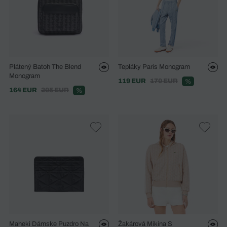
Plátený Batoh The Blend
Tepláky Paris Monogram
Monogram
119 EUR
170 EUR
%
164 EUR
205 EUR
%
Maheki Dámske Puzdro Na
Žakárová Mikina S