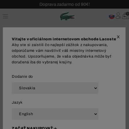
Doprava zadarmo od 90€!
Sezónny výpredaj až -40 %!
0
Bezplatné vrátenie!
X
Vitajte v oficiálnom internetovom obchode Lacoste
Aby ste si zaistili čo najlepší zážitok z nakupovania,
odporúčame vám navštíviť váš miestny internetový
obchod. Upozorňujeme, že vaša objednávka môže byť
MUŽI
ŽENY
doručená iba do vybranej krajiny.
Dodanie do
Zoradiť a filtrovať
Jazyk
121 Výsledok
ZAČAŤ NAKUPOVAŤ