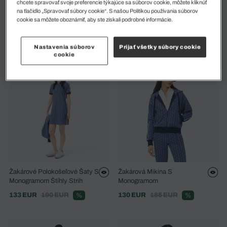
chcete spravovať svoje preferencie týkajúce sa súborov cookie, môžete kliknúť
na tlačidlo „Spravovať súbory cookie“. S našou Politikou používania súborov
Žakárové Polokošeľové Šaty S
Stredná Kožená Peňaženka
cookie sa môžete oboznámiť, aby ste získali podrobné informácie.
Monogramom Štíhly Strih
Nomogramme
133 EUR
190 EUR
115 EUR
%
Nastavenia súborov
Prijať všetky súbory cookie
cookie
Žakárové Polokošeľové Šaty S
Žakárová Mikina S
Monogramom Štíhly Strih
Monogramom
133 EUR
190 EUR
130 EUR
185 EUR
%
%