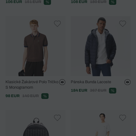
106 EUR
151 EUR
108 EUR
180 EUR
%
%
Klasické Žakárové Polo Tričko
Pánska Bunda Lacoste
S Monogramom
184 EUR
367 EUR
%
98 EUR
140 EUR
%