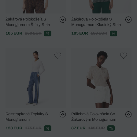
Žakárová Polokošeľa S
Žakárová Polokošeľa S
Monogramom Štíhly Strih
Monogramom Klasický Strih
105 EUR
150 EUR
105 EUR
150 EUR
%
%
Rozstrapkané Tepláky S
Priliehavá Polokošeľa So
Monogramom
Žakárovým Monogramom
123 EUR
175 EUR
87 EUR
145 EUR
%
%