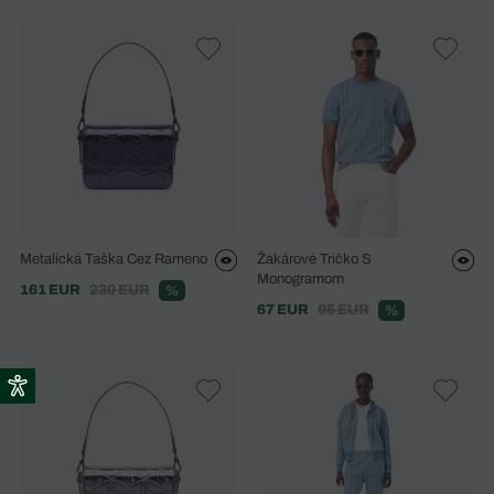
Metalická Taška Cez Rameno
Žakárové Tričko S
Monogramom
161 EUR
230 EUR
%
67 EUR
95 EUR
%