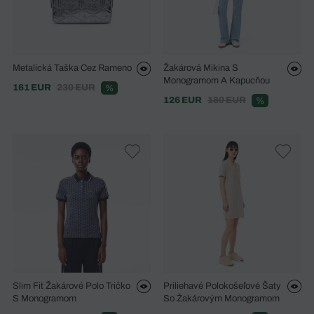
Metalická Taška Cez Rameno
Žakárová Mikina S
Monogramom A Kapucňou
161 EUR
230 EUR
%
126 EUR
180 EUR
%
Slim Fit Žakárové Polo Tričko
Priliehavé Polokošeľové Šaty
S Monogramom
So Žakárovým Monogramom