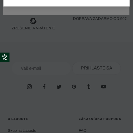
DOPRAVA ZADARMO OD 90€
ZRUŠENIE A VRÁTENIE
PRIHLÁSTE SA
O LACOSTE
ZÁKAZNÍCKA PODPORA
Skupina Lacoste
FAQ