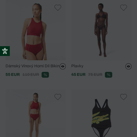
Dámský Vínový Horní Díl Bikin
Plavky
55 EUR
110 EUR
45 EUR
75 EUR
%
%