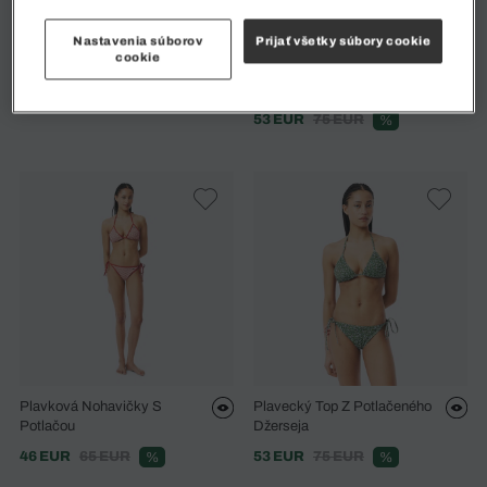
Nastavenia súborov
Prijať všetky súbory cookie
cookie
Plavkový Vrchný Diel Jersey
Plavecký Top Z Potlačeného
Džerseja
48 EUR
80 EUR
%
53 EUR
75 EUR
%
Plavková Nohavičky S
Plavecký Top Z Potlačeného
Potlačou
Džerseja
46 EUR
65 EUR
53 EUR
75 EUR
%
%