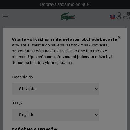
Sezónny výpredaj až -40 %!
Bezplatné vrátenie!
0
X
Vitajte v oficiálnom internetovom obchode Lacoste
Aby ste si zaistili čo najlepší zážitok z nakupovania,
Plavky
odporúčame vám navštíviť váš miestny internetový
obchod. Upozorňujeme, že vaša objednávka môže byť
doručená iba do vybranej krajiny.
OBLEČENIE
Polo Tričká
Šaty
Košele
Suk
Dodanie do
Zoradiť a filtrovať
Jazyk
21 Výsledok
ZAČAŤ NAKUPOVAŤ