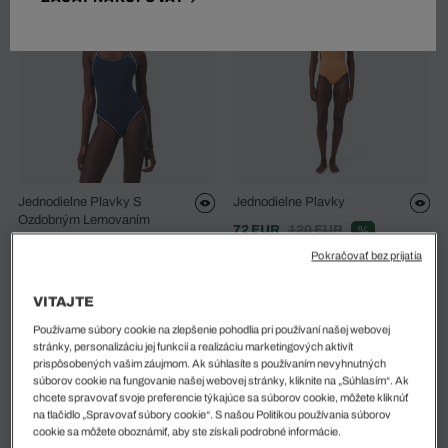
Jednodielne Plavky S
Jednodielne Plavky
Ozdobným Lemovaním
72 EUR
120 EUR
%
84 EUR
120 EUR
%
Pokračovať bez prijatia
VITAJTE
Používame súbory cookie na zlepšenie pohodlia pri používaní našej webovej
stránky, personalizáciu jej funkcií a realizáciu marketingových aktivít
prispôsobených vašim záujmom. Ak súhlasíte s používaním nevyhnutných
súborov cookie na fungovanie našej webovej stránky, kliknite na „Súhlasím“. Ak
chcete spravovať svoje preferencie týkajúce sa súborov cookie, môžete kliknúť
na tlačidlo „Spravovať súbory cookie“. S našou Politikou používania súborov
cookie sa môžete oboznámiť, aby ste získali podrobné informácie.