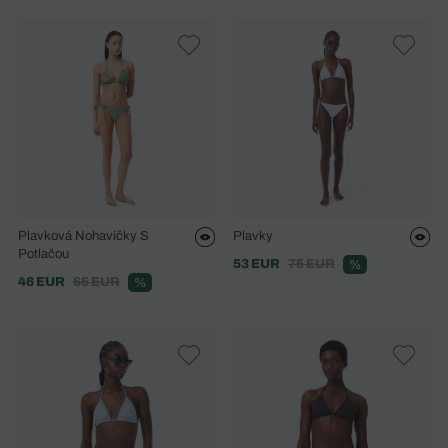
Plavková Nohavičky S
Plavky
Potlačou
53 EUR
75 EUR
%
46 EUR
65 EUR
%