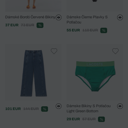
Dámské Bordó Červené Bikiny
Dámske Čierne Plavky S
Potlačou
37 EUR
73 EUR
%
55 EUR
110 EUR
%
Dámske Bikiny S Potlačou
101 EUR
144 EUR
%
Light Green Bottom
29 EUR
57 EUR
%