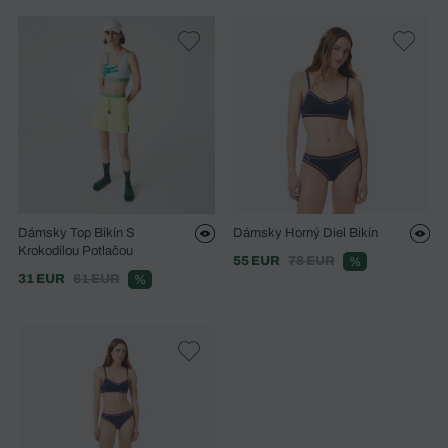
Dámsky Top Bikín S
Dámsky Horný Diel Bikín
Krokodílou Potlačou
55 EUR
78 EUR
%
31 EUR
61 EUR
%