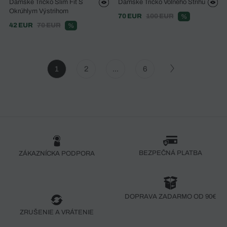
Dámske Tričko Slim Fit S
Dámske Tričko Voľného Strihu
Okrúhlym Výstrihom
70 EUR
100 EUR
%
42 EUR
70 EUR
%
1
2
...
6
BEZPEČNÁ PLATBA
ZÁKAZNÍCKA PODPORA
DOPRAVA ZADARMO OD 90€
ZRUŠENIE A VRÁTENIE