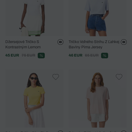
Džersejové Tričko S
Tričko Voľného Strihu Z Ľahkej
Kontrastným Lemom
Bavlny Pima Jersey
45 EUR
75 EUR
46 EUR
65 EUR
%
%