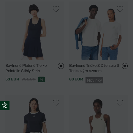
Bavlnené Pletené Tielko
Bavlnené Tričko Z Džerseju S
Pointelle Štíhly Strih
Tenisovým Vzorom
53 EUR
75 EUR
80 EUR
%
Novinky