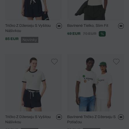
Tričko Z Džerseju S Vyšitou
Bavlnené Tielko, Slim Fit
Nášivkou
49 EUR
70 EUR
%
85 EUR
Novinky
Tričko Z Džerseju S Vyšitou
Bavlnené Tričko Z Džerseju S
Nášivkou
Potlačou