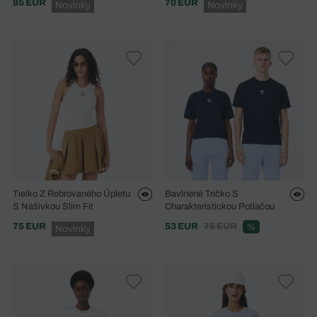
85 EUR
70 EUR
Novinky
Novinky
Tielko Z Rebrovaného Úpletu
Bavlnené Tričko S
S Nášivkou Slim Fit
Charakteristickou Potlačou
75 EUR
53 EUR
75 EUR
%
Novinky