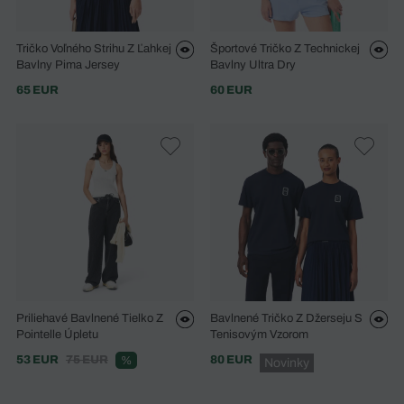
Tričko Voľného Strihu Z Ľahkej
Športové Tričko Z Technickej
Bavlny Pima Jersey
Bavlny Ultra Dry
65 EUR
60 EUR
Priliehavé Bavlnené Tielko Z
Bavlnené Tričko Z Džerseju S
Pointelle Úpletu
Tenisovým Vzorom
53 EUR
75 EUR
80 EUR
%
Novinky