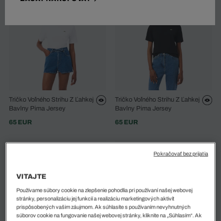
Tričko Voľného Strihu Z Ľahkej
Tričko Voľného Strihu Z Ľahkej
Bavlny Pima Jersey
Bavlny Pima Jersey
65 EUR
65 EUR
Pokračovať bez prijatia
VITAJTE
Používame súbory cookie na zlepšenie pohodlia pri používaní našej webovej
stránky, personalizáciu jej funkcií a realizáciu marketingových aktivít
prispôsobených vašim záujmom. Ak súhlasíte s používaním nevyhnutných
súborov cookie na fungovanie našej webovej stránky, kliknite na „Súhlasím“. Ak