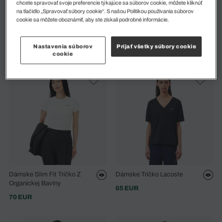
chcete spravovať svoje preferencie týkajúce sa súborov cookie, môžete kliknúť
na tlačidlo „Spravovať súbory cookie“. S našou Politikou používania súborov
cookie sa môžete oboznámiť, aby ste získali podrobné informácie.
Dámske Rebrované Bavlnené
Dámske Tričko Lacoste
Tričko Úzkeho Strihu
65 EUR
Nastavenia súborov
Prijať všetky súbory cookie
70 EUR
cookie
Dámske Slim Fit Tričko Z
Dámske Tričko Lacoste
Organickej Bavlny
65 EUR
70 EUR