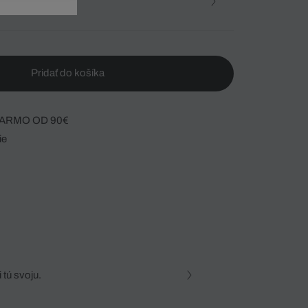
osť
Pridať do košíka
ARMO OD 90€
ie
 tú svoju.