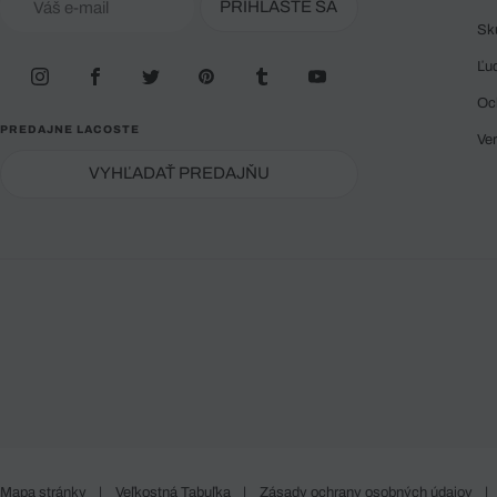
PRIHLÁSTE SA
Sk
Ľu
Oc
PREDAJNE LACOSTE
Ve
VYHĽADAŤ PREDAJŇU
Mapa stránky
|
Veľkostná Tabuľka
|
Zásady ochrany osobných údajov
|