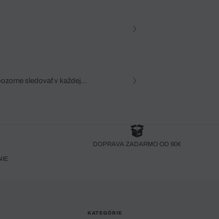
pozorne sledovať v každej
zca, dôkladná znalosť
robený bez pozorného oka
DOPRAVA ZADARMO OD 90€
NIE
KATEGÓRIE