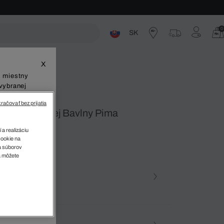
0
SK
ste
X
š miestny
vybranej
račovať bez prijatia
Strihu Z Ľahkej Bavlny Pima
 a realizáciu
cookie na
sa súborov
v
a môžete
farba (+12)
 001