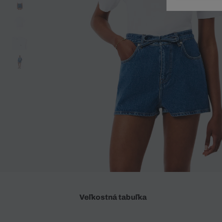
Doplnky
Spodná bielizeň
Plavky
Sukne
Plavky
Special Offer
Spodná Bielizeň
Šortky
Special Offer
Športové oblečenie
Nohavice
Special Offer
Plavky
Special Offer
Veľkostná tabuľka