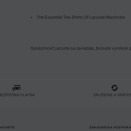
The Essential Tee-Shirts Of Lacoste Wardrobe
Spoločnosť Lacoste sa zaviazala, že bude výrobok 
fáze jeho výroby. Transparentnosť hodnotového reťa
dodávateľov a ekosystému... Žiadny steh nie je vy
spoločnosti Crocodile.
BEZPEČNÁ PLATBA
ZRUŠENIE A VRÁTE
LACOSTE
ZÁKAZNÍCKA PODPORA