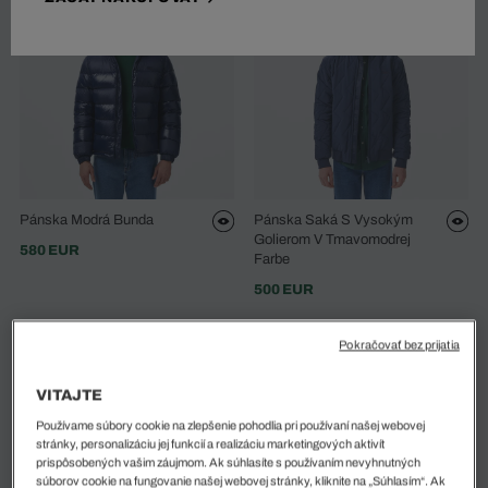
Pánska Modrá Bunda
Pánska Saká S Vysokým
Golierom V Tmavomodrej
580 EUR
Farbe
500 EUR
Pokračovať bez prijatia
VITAJTE
Používame súbory cookie na zlepšenie pohodlia pri používaní našej webovej
stránky, personalizáciu jej funkcií a realizáciu marketingových aktivít
prispôsobených vašim záujmom. Ak súhlasíte s používaním nevyhnutných
súborov cookie na fungovanie našej webovej stránky, kliknite na „Súhlasím“. Ak