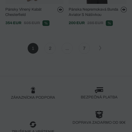
Pánsky Vlnený Kabát
Pánska Nepremokavá Bunda
Chesterfield
Aviator S Nášivkou
354 EUR
505 EUR
200 EUR
285 EUR
%
%
1
2
...
7
BEZPEČNÁ PLATBA
ZÁKAZNÍCKA PODPORA
DOPRAVA ZADARMO OD 90€
ZRUŠENIE A VRÁTENIE