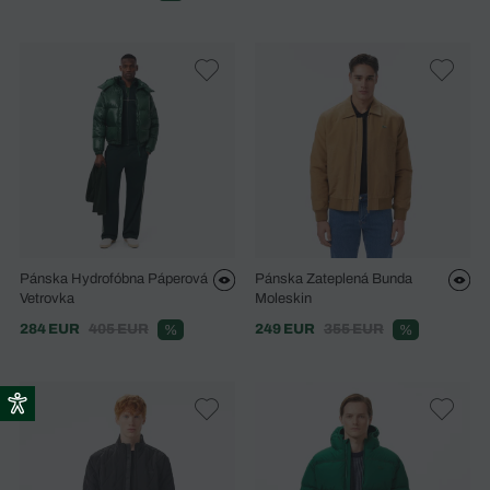
Pánska Hydrofóbna Páperová
Pánska Zateplená Bunda
Vetrovka
Moleskin
284 EUR
405 EUR
249 EUR
355 EUR
%
%