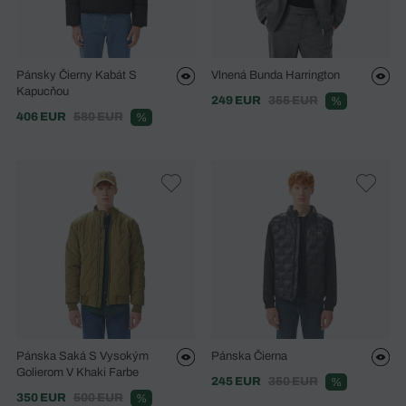
Pánsky Čierny Kabát S
Vlnená Bunda Harrington
Kapucňou
249 EUR
355 EUR
%
406 EUR
580 EUR
%
Pánska Saká S Vysokým
Pánska Čierna
Golierom V Khaki Farbe
245 EUR
350 EUR
%
350 EUR
500 EUR
%