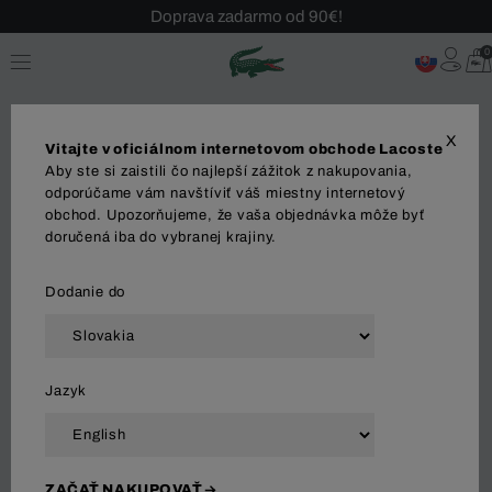
Sezónny výpredaj až -40 %!
Bezplatné vrátenie!
0
X
Vitajte v oficiálnom internetovom obchode Lacoste
Aby ste si zaistili čo najlepší zážitok z nakupovania,
Bundy a kabáty
odporúčame vám navštíviť váš miestny internetový
obchod. Upozorňujeme, že vaša objednávka môže byť
doručená iba do vybranej krajiny.
OBLEČENIE
Polo tričká
Košeľa
Svetre
Tri
Dodanie do
Zoradiť a filtrovať
Jazyk
156 Výsledok
ZAČAŤ NAKUPOVAŤ