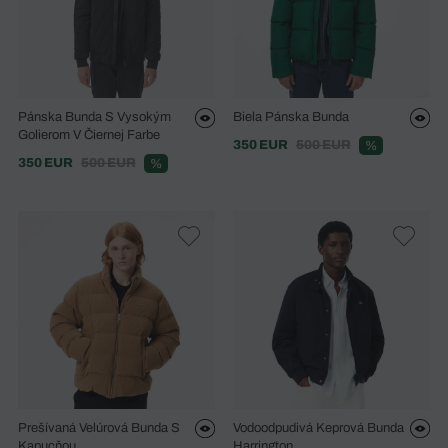
Pánska Bunda S Vysokým
Biela Pánska Bunda
Golierom V Čiernej Farbe
350 EUR
500 EUR
%
350 EUR
500 EUR
%
Prešívaná Velúrová Bunda S
Vodoodpudivá Keprová Bunda
Kapucňou
Harrington