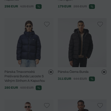
298 EUR
425 EUR
179 EUR
255 EUR
%
%
Pánska Tmavomodrá
Pánska Čierna Bunda
Prešívaná Bunda Lacoste S
311 EUR
444 EUR
%
Voľným Strihom A Kapucňou
280 EUR
400 EUR
%