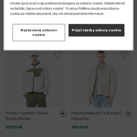
chcete spravovať svoje preferencie týkajúce sa súborov cookie, môžete kliknúť
na tlačidlo „Spravovať súbory cookie“. S našou Politikou používania súborov
cookie sa môžete oboznámiť, aby ste získali podrobné informácie.
Pánska Čierna Bunda
Pánska Farebná Flísová
Bunda Sherpa
Nastavenia súborov
Prijať všetky súbory cookie
355 EUR
cookie
225 EUR
Pánska Farebná Flísová
Pánska Relaxed Fit Bunda S
Bunda Sherpa
Kapucňou
225 EUR
365 EUR