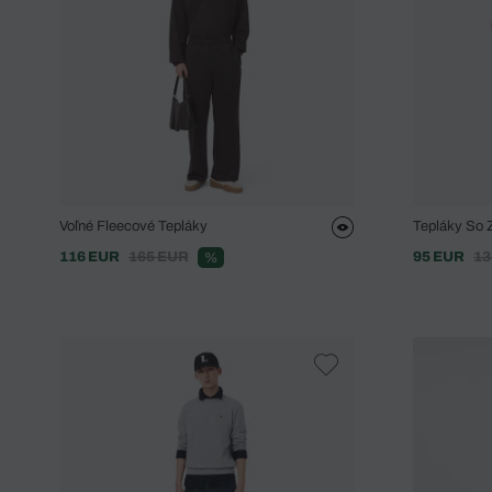
Voľné Fleecové Tepláky
Tepláky So 
116 EUR
165 EUR
95 EUR
13
%