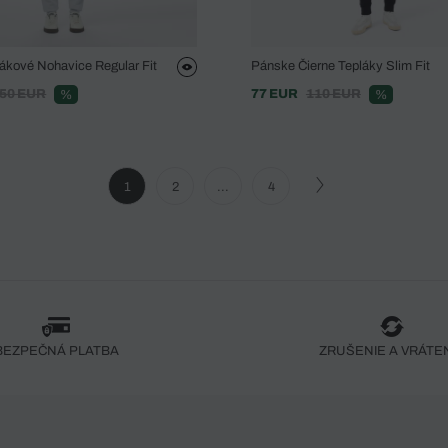
ákové Nohavice Regular Fit
Pánske Čierne Tepláky Slim Fit
50 EUR
77 EUR
110 EUR
%
%
1
2
...
4
BEZPEČNÁ PLATBA
ZRUŠENIE A VRÁTE