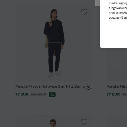
Doplnky
Spodná bielizeň
Plavky
Sukne
marketingový
Plavky
Special Offer
Spodná Bielizeň
Šortky
fungovanie na
cookie, môžet
Special Offer
Športové oblečenie
Nohavice
oboznámiť, ab
Special Offer
Plavky
Special Offer
Pánske Flísové Nohavice Slim Fit Z Bavlny
Pánske Flís
77 EUR
110 EUR
77 EUR
11
%