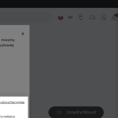
0
SK
ste
X
š miestny
vybranej
v
račovať bez prijatia
Zoradiť a filtrovať
 a realizáciu