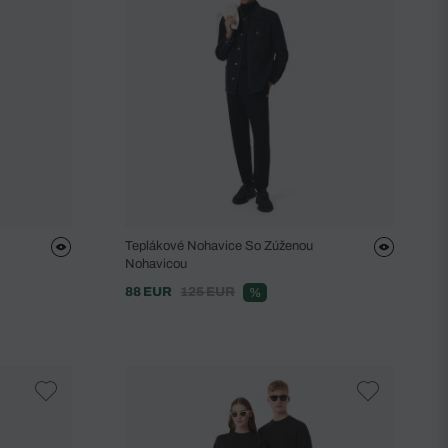
Teplákové Nohavice So Zúženou
Nohavicou
88 EUR
125 EUR
%