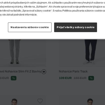
ch aktivít prispôsobených vašim záujmom. Ak súhlasíte s používaním nevyhnutných súborov 
šej webovej stránky, kliknite na „Súhlasím“. Ak chcete spravovať svoje preferencie týkajúce 
e kliknúť na tlačidlo „Spravovať súbory cookie“. S našou Politikou používania súborov cookie s
y ste získali podrobné informácie.
Nastavenia súborov cookie
Prijať všetky súbory cookie
ové Nohavice Slim Fit Z Bavlny
Nohavice Paris Track
0 EUR
109 EUR
155 EUR
%
%