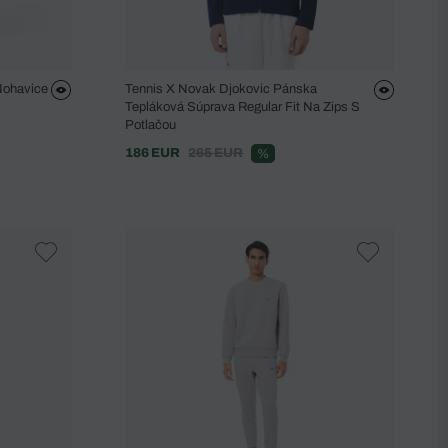
Nohavice
Tennis X Novak Djokovic Pánska
Tepláková Súprava Regular Fit Na Zips S
Potlačou
186 EUR
265 EUR
%