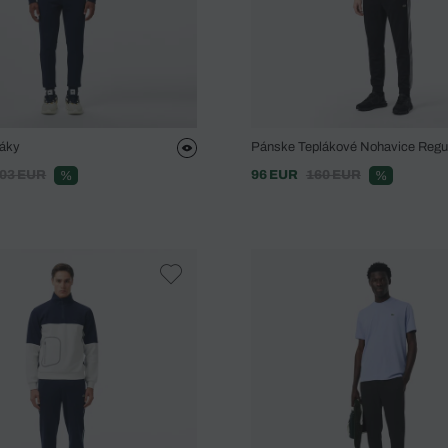
láky
Pánske Teplákové Nohavice Regul
03 EUR
96 EUR
160 EUR
%
%