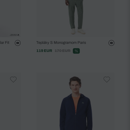
ar Fit
Tepláky S Monogramom Paris
119 EUR
170 EUR
%