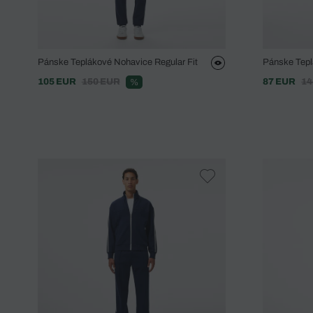
Pánske Teplákové Nohavice Regular Fit
Pánske Tepl
105 EUR
150 EUR
87 EUR
14
%