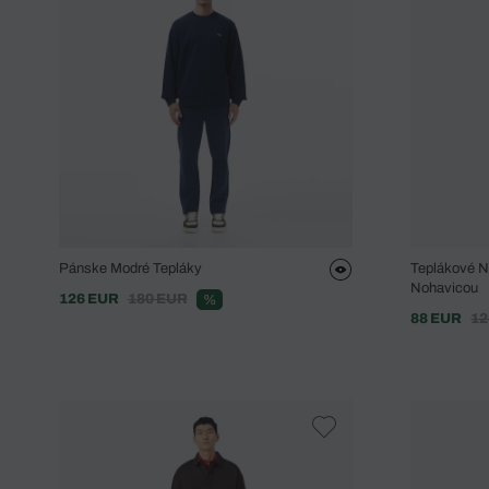
Pánske Modré Tepláky
Teplákové N
Nohavicou
126 EUR
180 EUR
%
88 EUR
12