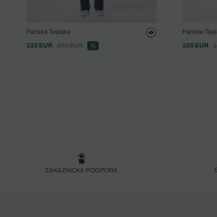
Pánske Tepláky
Pánske Tepl
122 EUR
203 EUR
105 EUR
1
%
ZÁKAZNÍCKA PODPORA