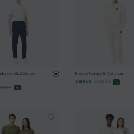
ohavice So Zúženou
Flísové Tepláky S Nášivkou
105 EUR
150 EUR
%
5 EUR
%