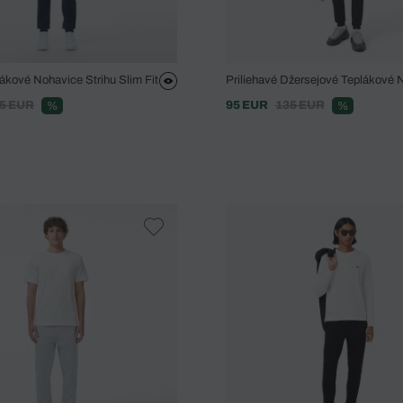
ákové Nohavice Strihu Slim Fit
Priliehavé Džersejové Teplákové 
5 EUR
95 EUR
135 EUR
%
%