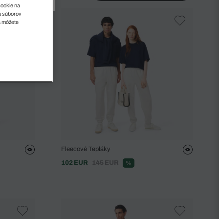
cookie na
sa súborov
a môžete
Fleecové Tepláky
102 EUR
145 EUR
%