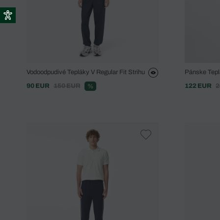
Vodoodpudivé Tepláky V Regular Fit Strihu
Pánske Tep
90 EUR
150 EUR
122 EUR
2
%