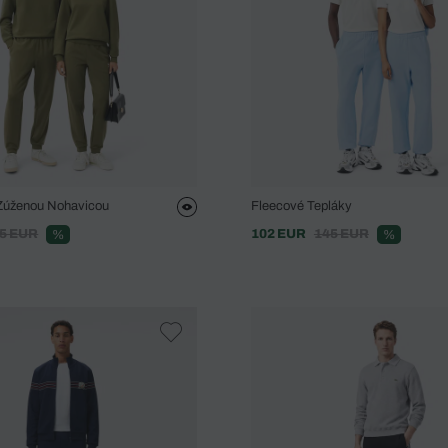
Zúženou Nohavicou
Fleecové Tepláky
5 EUR
102 EUR
145 EUR
%
%