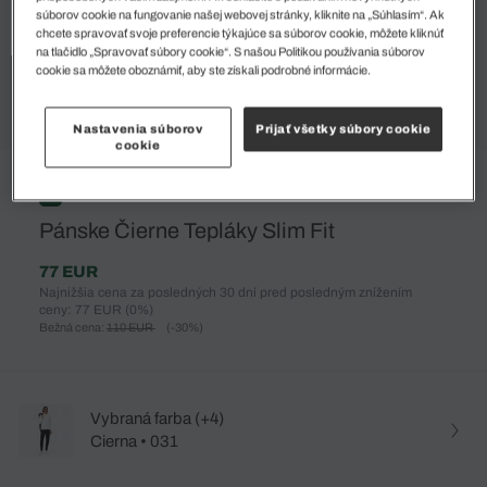
súborov cookie na fungovanie našej webovej stránky, kliknite na „Súhlasím“. Ak
chcete spravovať svoje preferencie týkajúce sa súborov cookie, môžete kliknúť
na tlačidlo „Spravovať súbory cookie“. S našou Politikou používania súborov
cookie sa môžete oboznámiť, aby ste získali podrobné informácie.
Nastavenia súborov
Prijať všetky súbory cookie
cookie
%
Pánske Čierne Tepláky Slim Fit
77 EUR
Najnižšia cena za posledných 30 dní pred posledným znížením
ceny: 77 EUR
(0%)
Bežná cena:
110 EUR
(-30%)
Vybraná farba (+4)
Cierna • 031