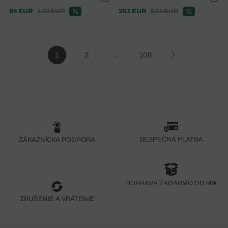
84 EUR
120 EUR
261 EUR
521 EUR
%
%
1
2
...
106
BEZPEČNÁ PLATBA
ZÁKAZNÍCKA PODPORA
DOPRAVA ZADARMO OD 90€
ZRUŠENIE A VRÁTENIE