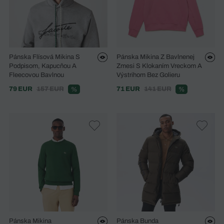
Pánska Flísová Mikina S
Pánska Mikina Z Bavlnenej
Podpisom, Kapucňou A
Zmesi S Klokaním Vreckom A
Fleecovou Bavlnou
Výstrihom Bez Golieru
79 EUR
157 EUR
71 EUR
141 EUR
%
%
Pánska Mikina
Pánska Bunda