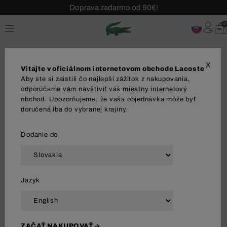
Doprava zadarmo od 90€!
Sezónny výpredaj až -40 %!
0
Bezplatné vrátenie!
X
Vitajte v oficiálnom internetovom obchode Lacoste
Aby ste si zaistili čo najlepší zážitok z nakupovania,
odporúčame vám navštíviť váš miestny internetový
obchod. Upozorňujeme, že vaša objednávka môže byť
MUŽI
ŽENY
DETI
doručená iba do vybranej krajiny.
Dodanie do
Zoradiť a filtrovať
Jazyk
2543 Výsledok
ZAČAŤ NAKUPOVAŤ