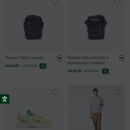
Pánska Taška Lacoste
Pánska Taška Na Zips S
Kontrastnými Detailmi
99 EUR
165 EUR
%
50 EUR
100 EUR
%