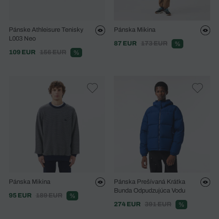
Pánske Athleisure Tenisky
Pánska Mikina
L003 Neo
87 EUR
173 EUR
%
109 EUR
156 EUR
%
Pánska Mikina
Pánska Prešívaná Krátka
Bunda Odpudzujúca Vodu
95 EUR
189 EUR
%
274 EUR
391 EUR
%