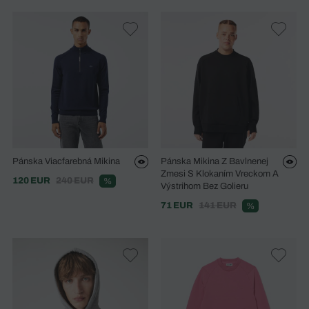
Pánska Viacfarebná Mikina
Pánska Mikina Z Bavlnenej
Zmesi S Klokaním Vreckom A
120 EUR
240 EUR
%
Výstrihom Bez Golieru
71 EUR
141 EUR
%