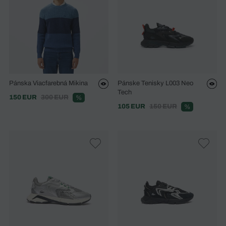
Pánska Viacfarebná Mikina
Pánske Tenisky L003 Neo
Tech
150 EUR
300 EUR
%
105 EUR
150 EUR
%