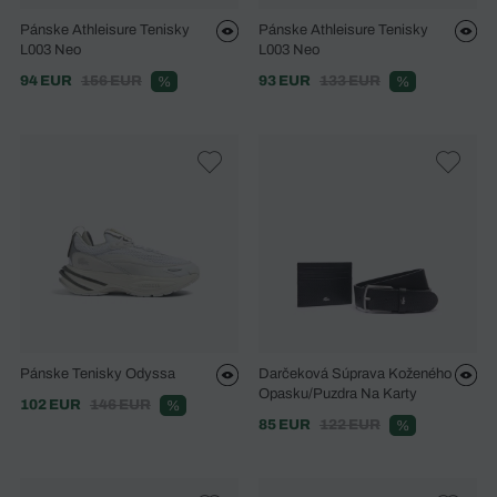
Pánske Athleisure Tenisky
Pánske Athleisure Tenisky
L003 Neo
L003 Neo
94 EUR
156 EUR
93 EUR
133 EUR
%
%
Pánske Tenisky Odyssa
Darčeková Súprava Koženého
Opasku/puzdra Na Karty
102 EUR
146 EUR
%
85 EUR
122 EUR
%