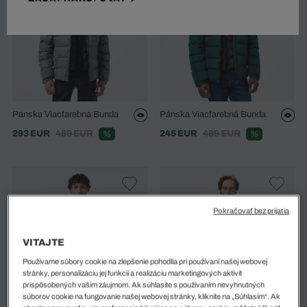
Pánska Viacfarebná Bunda
Pánska Viacfarebná Bunda
293 EUR
489 EUR
245 EUR
489 EUR
%
%
Pokračovať bez prijatia
VITAJTE
Používame súbory cookie na zlepšenie pohodlia pri používaní našej webovej
stránky, personalizáciu jej funkcií a realizáciu marketingových aktivít
prispôsobených vašim záujmom. Ak súhlasíte s používaním nevyhnutných
súborov cookie na fungovanie našej webovej stránky, kliknite na „Súhlasím“. Ak