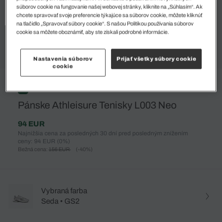
súborov cookie na fungovanie našej webovej stránky, kliknite na „Súhlasím“. Ak
chcete spravovať svoje preferencie týkajúce sa súborov cookie, môžete kliknúť
na tlačidlo „Spravovať súbory cookie“. S našou Politikou používania súborov
cookie sa môžete oboznámiť, aby ste získali podrobné informácie.
Nastavenia súborov
Prijať všetky súbory cookie
cookie
%
Pánske Athleisure Tenisky L003 Neo
94 EUR
Najnižšia cena za posledných 30 dní pred posledným znížením
ceny: 94 EUR
(0%)
Bežná cena:
156 EUR
(-40%)
Vybraná farba
Seda • GS2