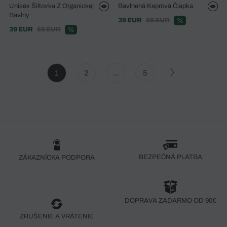
Unisex Šiltovka Z Organickej
Bavlnená Keprová Čiapka
Bavlny
39 EUR
65 EUR
%
39 EUR
65 EUR
%
1
2
...
5
BEZPEČNÁ PLATBA
ZÁKAZNÍCKA PODPORA
DOPRAVA ZADARMO OD 90€
ZRUŠENIE A VRÁTENIE