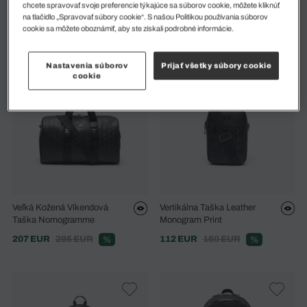
chcete spravovať svoje preferencie týkajúce sa súborov cookie, môžete kliknúť
Kožený Batoh Ossian
60 EUR
85 EUR
%
na tlačidlo „Spravovať súbory cookie“. S našou Politikou používania súborov
216 EUR
270 EUR
%
cookie sa môžete oboznámiť, aby ste získali podrobné informácie.
Nastavenia súborov
Prijať všetky súbory cookie
cookie
Veľká Kožená Víkendová
Vertikálna Taška Leather
Taška Nomogramme
Monogram Print
207 EUR
295 EUR
112 EUR
160 EUR
%
%