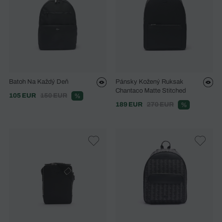
Batoh Na Každý Deň
Pánsky Kožený Ruksak
Chantaco Matte Stitched
105 EUR
150 EUR
%
189 EUR
270 EUR
%