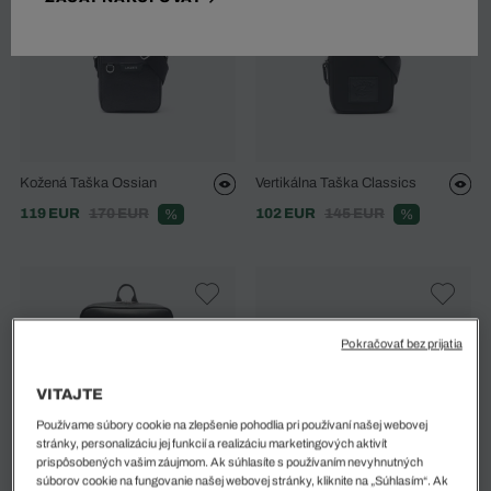
Kožená Taška Ossian
Vertikálna Taška Classics
119 EUR
170 EUR
102 EUR
145 EUR
%
%
Pokračovať bez prijatia
VITAJTE
Používame súbory cookie na zlepšenie pohodlia pri používaní našej webovej
stránky, personalizáciu jej funkcií a realizáciu marketingových aktivít
prispôsobených vašim záujmom. Ak súhlasíte s používaním nevyhnutných
súborov cookie na fungovanie našej webovej stránky, kliknite na „Súhlasím“. Ak