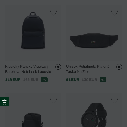
Klasický Pánsky Vreckový
Unisex Potiahnutá Plátená
Batoh Na Notebook Lacoste
Taška Na Zips
116 EUR
165 EUR
91 EUR
130 EUR
%
%