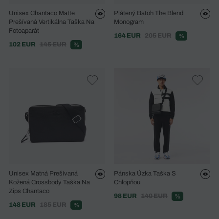
Unisex Chantaco Matte
Plátený Batoh The Blend
Prešívaná Vertikálna Taška Na
Monogram
Fotoaparát
164 EUR
205 EUR
%
102 EUR
145 EUR
%
Unisex Matná Prešívaná
Pánska Úzka Taška S
Kožená Crossbody Taška Na
Chlopňou
Zips Chantaco
98 EUR
140 EUR
%
148 EUR
185 EUR
%