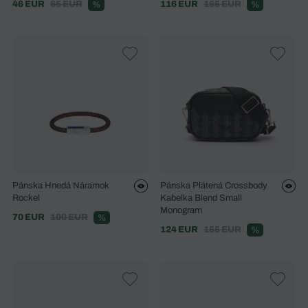
46 EUR
65 EUR
116 EUR
165 EUR
%
%
Pánska Hnedá Náramok
Pánska Plátená Crossbody
Rockel
Kabelka Blend Small
Monogram
70 EUR
100 EUR
%
124 EUR
155 EUR
%