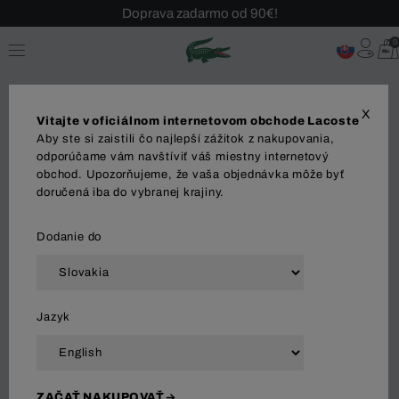
Doprava zadarmo od 90€!
Sezónny výpredaj až -40 %!
0
Bezplatné vrátenie!
X
Vitajte v oficiálnom internetovom obchode Lacoste
Aby ste si zaistili čo najlepší zážitok z nakupovania,
odporúčame vám navštíviť váš miestny internetový
obchod. Upozorňujeme, že vaša objednávka môže byť
MUŽI
ŽENY
doručená iba do vybranej krajiny.
Dodanie do
Zoradiť a filtrovať
Jazyk
118 Výsledok
ZAČAŤ NAKUPOVAŤ