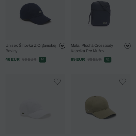
Unisex Šiltovka Z Organickej
Malá, Plochá Crossbody
Bavlny
Kabelka Pre Mužov
46 EUR
65 EUR
69 EUR
98 EUR
%
%