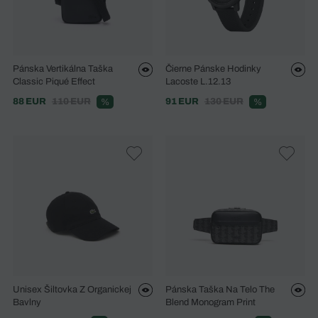
Pánska Vertikálna Taška
Čierne Pánske Hodinky
Classic Piqué Effect
Lacoste L.12.13
88 EUR
110 EUR
91 EUR
130 EUR
%
%
Unisex Šiltovka Z Organickej
Pánska Taška Na Telo The
Bavlny
Blend Monogram Print