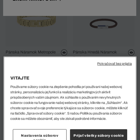
Pánska Náramok Metropole
Pánska Hnedá Náramok
Yellow Gold
Rockel
Pokračovať bez prijatia
115 EUR
70 EUR
100 EUR
%
VITAJTE
Používame súbory cookie na zlepšenie pohodlia pri používaní našej webovej
stránky, personalizáciu jej funkcií a realizáciu marketingových aktivít
prispôsobených vašim záujmom. Ak súhlasíte s používaním nevyhnutných
súborov cookie na fungovanie našej webovej stránky, kliknite na „Súhlasím“. Ak
chcete spravovať svoje preferencie týkajúce sa súborov cookie, môžete kliknúť
na tlačidlo „Spravovať súbory cookie“. S našou Politikou používania súborov
cookie sa môžete oboznámiť, aby ste získali podrobné informácie.
Nastavenia súborov
Prijať všetky súbory cookie