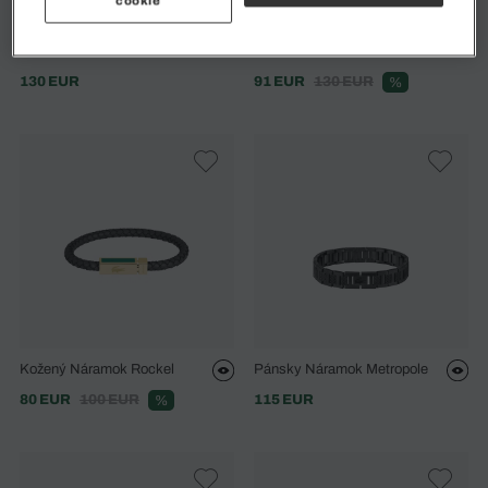
cookie
Dámsky Náramok Metropole
Dámsky Náramok Crocodile
Silver
Silver
130 EUR
91 EUR
130 EUR
%
Kožený Náramok Rockel
Pánsky Náramok Metropole
80 EUR
100 EUR
115 EUR
%