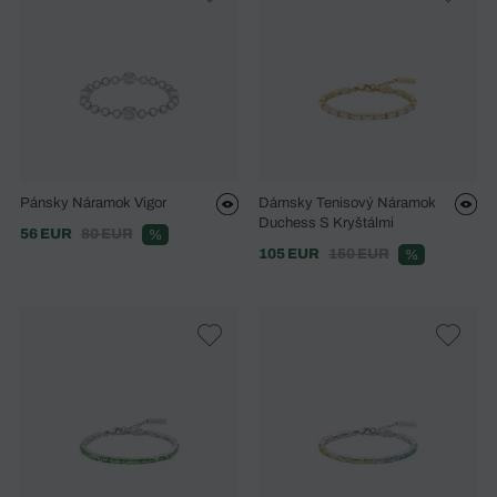
Pánsky Náramok Vigor
Dámsky Tenisový Náramok
Duchess S Kryštálmi
56 EUR
80 EUR
%
105 EUR
150 EUR
%