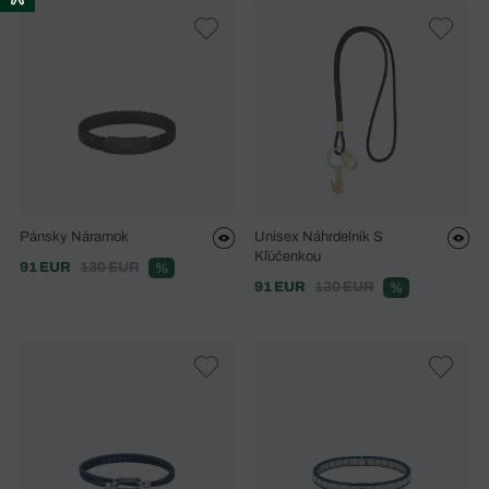
Pánsky Náramok
Unisex Náhrdelník S
Kľúčenkou
91 EUR
130 EUR
%
91 EUR
130 EUR
%