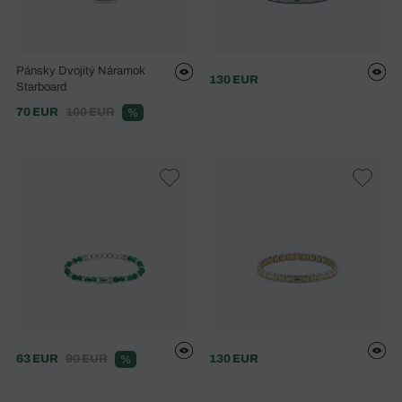
Pánsky Dvojitý Náramok
130 EUR
Starboard
70 EUR
100 EUR
%
63 EUR
90 EUR
130 EUR
%