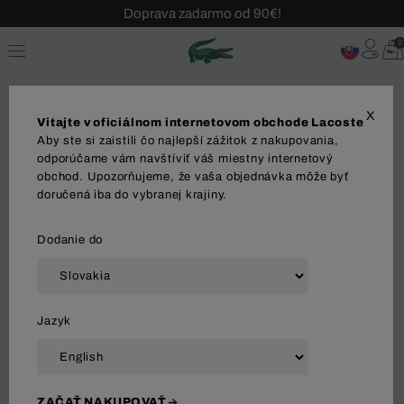
Doprava zadarmo od 90€!
Sezónny výpredaj až -40 %!
0
Bezplatné vrátenie!
X
Vitajte v oficiálnom internetovom obchode Lacoste
Aby ste si zaistili čo najlepší zážitok z nakupovania,
odporúčame vám navštíviť váš miestny internetový
obchod. Upozorňujeme, že vaša objednávka môže byť
MUŽI
ŽENY
doručená iba do vybranej krajiny.
Dodanie do
Zoradiť a filtrovať
Jazyk
19 Výsledok
ZAČAŤ NAKUPOVAŤ