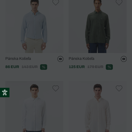
Pánska Košeľa
Pánska Košeľa
86 EUR
143 EUR
125 EUR
179 EUR
%
%