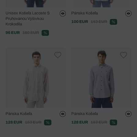
Unisex Košeľa Lacoste S
Pánska Košeľa
Pruhovanou Výšivkou
100 EUR
143 EUR
%
Krokodíla
96 EUR
160 EUR
%
Pánska Košeľa
Pánska Košeľa
128 EUR
183 EUR
128 EUR
183 EUR
%
%