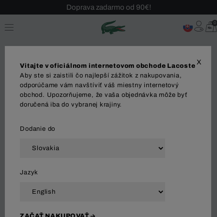
Doprava zadarmo od 90€!
Sezónny výpredaj až -40 %!
0
Bezplatné vrátenie!
X
Vitajte v oficiálnom internetovom obchode Lacoste
Aby ste si zaistili čo najlepší zážitok z nakupovania,
odporúčame vám navštíviť váš miestny internetový
obchod. Upozorňujeme, že vaša objednávka môže byť
DETI
doručená iba do vybranej krajiny.
Dodanie do
Zoradiť a filtrovať
Jazyk
41 Výsledok
ZAČAŤ NAKUPOVAŤ