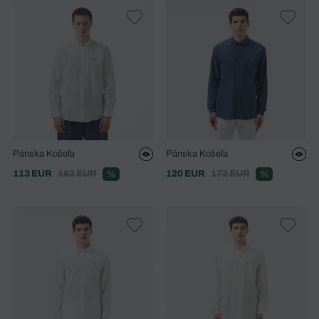
Pánska Košeľa
Pánska Košeľa
113 EUR
162 EUR
120 EUR
172 EUR
%
%