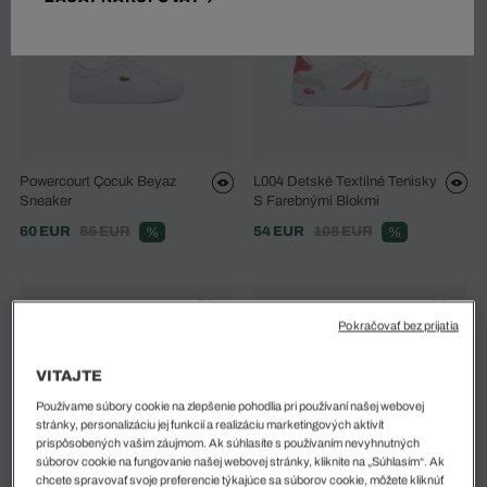
Powercourt Çocuk Beyaz
L004 Detské Textilné Tenisky
Sneaker
S Farebnými Blokmi
60 EUR
85 EUR
54 EUR
108 EUR
%
%
Pokračovať bez prijatia
VITAJTE
Používame súbory cookie na zlepšenie pohodlia pri používaní našej webovej
stránky, personalizáciu jej funkcií a realizáciu marketingových aktivít
prispôsobených vašim záujmom. Ak súhlasíte s používaním nevyhnutných
súborov cookie na fungovanie našej webovej stránky, kliknite na „Súhlasím“. Ak
chcete spravovať svoje preferencie týkajúce sa súborov cookie, môžete kliknúť