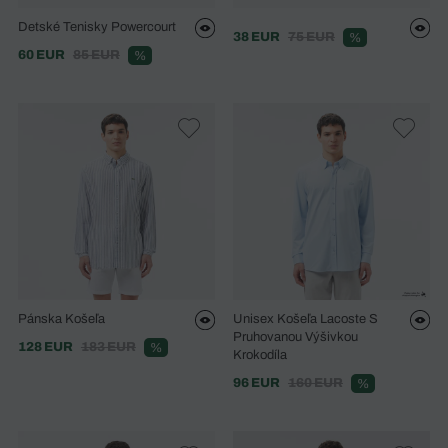
Detské Tenisky Powercourt
38 EUR
75 EUR
%
60 EUR
85 EUR
%
Pánska Košeľa
Unisex Košeľa Lacoste S
Pruhovanou Výšivkou
128 EUR
183 EUR
%
Krokodíla
96 EUR
160 EUR
%