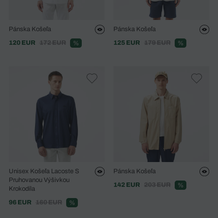
Pánska Košeľa
Pánska Košeľa
120 EUR
172 EUR
125 EUR
179 EUR
%
%
Unisex Košeľa Lacoste S
Pánska Košeľa
Pruhovanou Výšivkou
142 EUR
203 EUR
%
Krokodíla
96 EUR
160 EUR
%