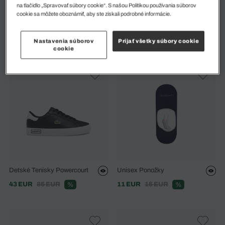
na tlačidlo „Spravovať súbory cookie“. S našou Politikou používania súborov
cookie sa môžete oboznámiť, aby ste získali podrobné informácie.
T-Clip Detské Syntetické
Dětské Bílé Pantofle Croco 1.0
Tenisky
28 EUR
55 EUR
%
46 EUR
91 EUR
%
Nastavenia súborov
Prijať všetky súbory cookie
cookie
Detské Tenisky Powercourt
Unisex Ponožky
43 EUR
85 EUR
11 EUR
15 EUR
%
%