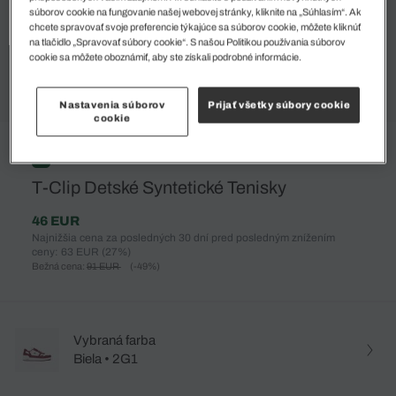
súborov cookie na fungovanie našej webovej stránky, kliknite na „Súhlasím“. Ak
chcete spravovať svoje preferencie týkajúce sa súborov cookie, môžete kliknúť
na tlačidlo „Spravovať súbory cookie“. S našou Politikou používania súborov
cookie sa môžete oboznámiť, aby ste získali podrobné informácie.
Nastavenia súborov
Prijať všetky súbory cookie
cookie
%
T-Clip Detské Syntetické Tenisky
46 EUR
Najnižšia cena za posledných 30 dní pred posledným znížením
ceny: 63 EUR
(27%)
Bežná cena:
91 EUR
(-49%)
Vybraná farba
Biela • 2G1