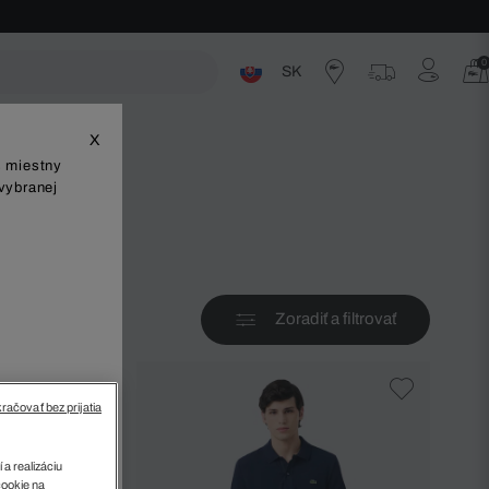
0
SK
ste
X
š miestny
vybranej
Zoradiť a filtrovať
v
račovať bez prijatia
 a realizáciu
cookie na