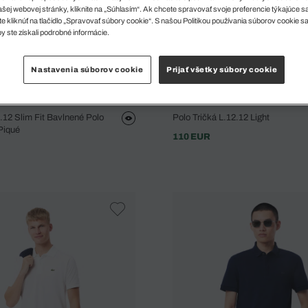
šej webovej stránky, kliknite na „Súhlasím“. Ak chcete spravovať svoje preferencie týkajúce 
e kliknúť na tlačidlo „Spravovať súbory cookie“. S našou Politikou používania súborov cookie s
y ste získali podrobné informácie.
Nastavenia súborov cookie
Prijať všetky súbory cookie
2.12 Slim Fit Bavlnené Polo
Polo Tričká L.12.12 Light
 Piqué
110 EUR