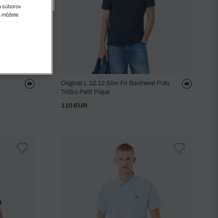
sa súborov
a môžete
Original L.12.12 Slim Fit Bavlnené Polo
Tričko Petit Piqué
110 EUR