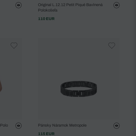
Original L.12.12 Petit Piqué Bavlnená
Polokošeľa
110 EUR
 Polo
Pánsky Náramok Metropole
115 EUR