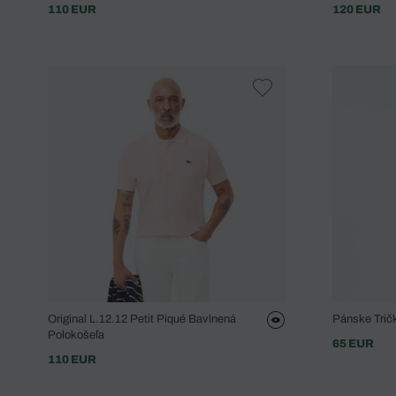
110 EUR
120 EUR
Original L.12.12 Petit Piqué Bavlnená
Pánske Trič
Polokošeľa
65 EUR
110 EUR