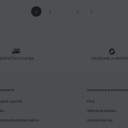
1
2
...
5
BEZPEČNÁ PLATBA
ZRUŠENIE A VRÁTE
LACOSTE
ZÁKAZNÍCKA PODPORA
upina Lacoste
FAQ
dia
Veľkostná tabuľka
hrana obchodnej značky
Kontaktujte nás