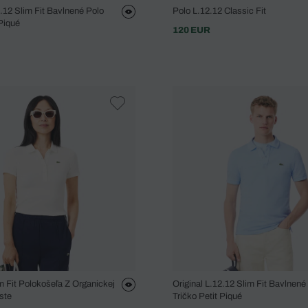
2.12 Slim Fit Bavlnené Polo
Polo L.12.12 Classic Fit
 Piqué
120 EUR
 Fit Polokošeľa Z Organickej
Original L.12.12 Slim Fit Bavlnené
ste
Tričko Petit Piqué