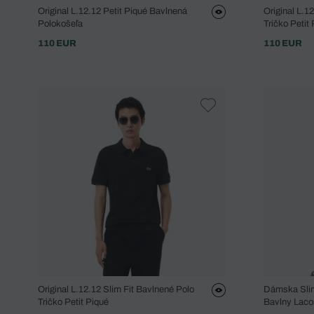
Original L.12.12 Petit Piqué Bavlnená
Original L.1
Polokošeľa
Tričko Petit
110 EUR
110 EUR
Original L.12.12 Slim Fit Bavlnené Polo
Dámska Slim
Tričko Petit Piqué
Bavlny Laco