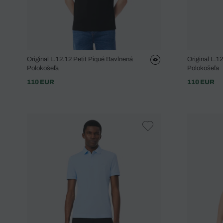
Original L.12.12 Petit Piqué Bavlnená
Original L.1
Polokošeľa
Polokošeľa
110 EUR
110 EUR