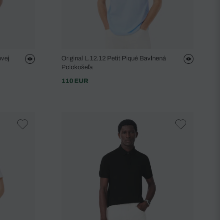
ovej
Original L.12.12 Petit Piqué Bavlnená
Polokošeľa
110 EUR