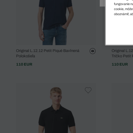
Doplnky
Spodná bielizeň
Plavky
Sukne
fungovanie na
Plavky
Special Offer
Spodná Bielizeň
Šortky
cookie, môžet
oboznámiť, ab
Special Offer
Športové oblečenie
Nohavice
Special Offer
Plavky
Special Offer
Original L.12.12 Petit Piqué Bavlnená
Original L.1
Polokošeľa
Tričko Petit
110 EUR
110 EUR