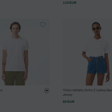
110 EUR
ko
Tričko Voľného Strihu Z Ľahkej Ba
Jersey
65 EUR