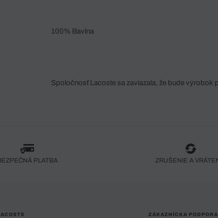
100% Bavlna
Spoločnosť Lacoste sa zaviazala, že bude výrobok 
fáze jeho výroby. Transparentnosť hodnotového reťa
dodávateľov a ekosystému... Žiadny steh nie je vy
spoločnosti Crocodile.
BEZPEČNÁ PLATBA
ZRUŠENIE A VRÁTE
LACOSTE
ZÁKAZNÍCKA PODPORA