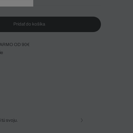
Pridať do košíka
ARMO OD 90€
ie
 tú svoju.