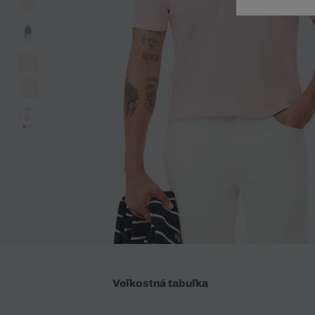
Doplnky
Spodná bielizeň
Plavky
Sukne
Plavky
Special Offer
Spodná Bielizeň
Šortky
Special Offer
Športové oblečenie
Nohavice
Special Offer
Plavky
Special Offer
Veľkostná tabuľka