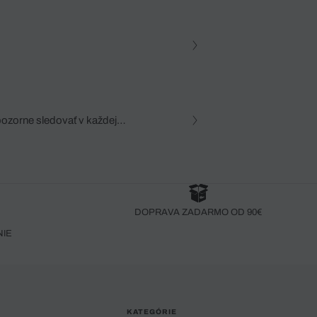
pozorne sledovať v každej
zca, dôkladná znalosť
robený bez pozorného oka
DOPRAVA ZADARMO OD 90€
NIE
KATEGÓRIE