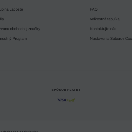
upina Lacoste
FAQ
dia
Veľkostná tabuľka
hrana obchodnej značky
Kontaktujte nás
rnostný Program
Nastavenia Súborov Coo
SPÔSOB PLATBY