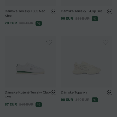
Dámske Tenisky L003 Neo
Dámske Tenisky T-Clip Set
Shot
96 EUR
118 EUR
%
79 EUR
132 EUR
%
Dámske Kožené Tenisky Club-
Dámske Topánky
Low
98 EUR
140 EUR
%
87 EUR
145 EUR
%