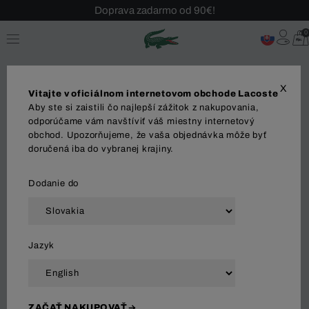
Doprava zadarmo od 90€!
Sezónny výpredaj až -40 %!
0
Bezplatné vrátenie!
X
Vitajte v oficiálnom internetovom obchode Lacoste
Aby ste si zaistili čo najlepší zážitok z nakupovania,
odporúčame vám navštíviť váš miestny internetový
obchod. Upozorňujeme, že vaša objednávka môže byť
MUŽI
ŽENY
doručená iba do vybranej krajiny.
Dodanie do
Zoradiť a filtrovať
Jazyk
51 Výsledok
ZAČAŤ NAKUPOVAŤ