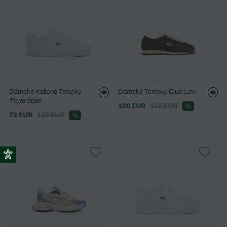
Dámske Kožené Tenisky
Dámske Tenisky Club-Low
Powercourt
100 EUR
125 EUR
%
72 EUR
120 EUR
%