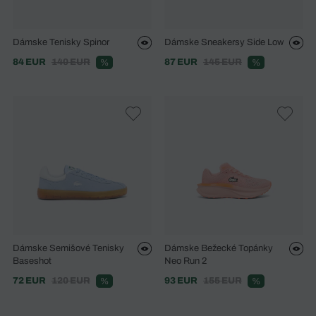
Dámske Tenisky Spinor
Dámske Sneakersy Side Low
84 EUR
140 EUR
87 EUR
145 EUR
%
%
Dámske Semišové Tenisky
Dámske Bežecké Topánky
Baseshot
Neo Run 2
72 EUR
120 EUR
93 EUR
155 EUR
%
%