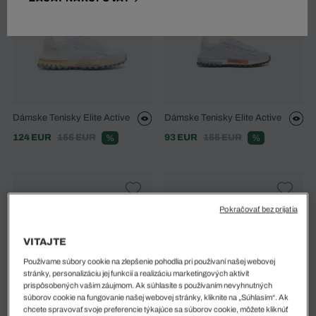
Dámske Tenisky Elite Active
Dámske Tenisky Elite Active
124 EUR
155 EUR
93 EUR
155 EUR
%
%
Pokračovať bez prijatia
VITAJTE
Používame súbory cookie na zlepšenie pohodlia pri používaní našej webovej
stránky, personalizáciu jej funkcií a realizáciu marketingových aktivít
prispôsobených vašim záujmom. Ak súhlasíte s používaním nevyhnutných
súborov cookie na fungovanie našej webovej stránky, kliknite na „Súhlasím“. Ak
chcete spravovať svoje preferencie týkajúce sa súborov cookie, môžete kliknúť