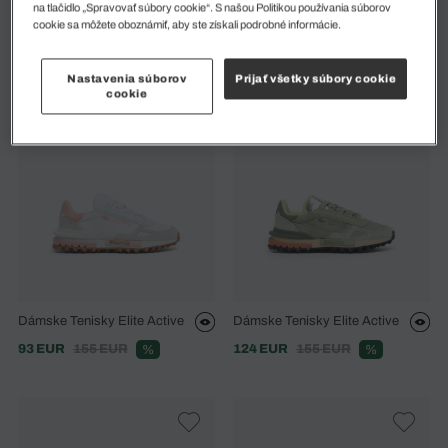
na tlačidlo „Spravovať súbory cookie“. S našou Politikou používania súborov
Dámske Bežecké Topánky
Dámske Tenisky Elite Active
cookie sa môžete oboznámiť, aby ste získali podrobné informácie.
Neo Run 2
93 EUR
155 EUR
%
109 EUR
155 EUR
%
Nastavenia súborov
Prijať všetky súbory cookie
cookie
Dámske Tenisky Elite Active
Dámske Tenisky Elite Active
93 EUR
155 EUR
124 EUR
155 EUR
%
%