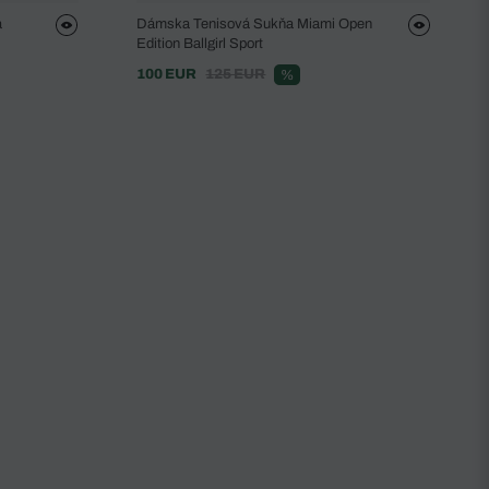
a
Dámska Tenisová Sukňa Miami Open
Edition Ballgirl Sport
100 EUR
125 EUR
%