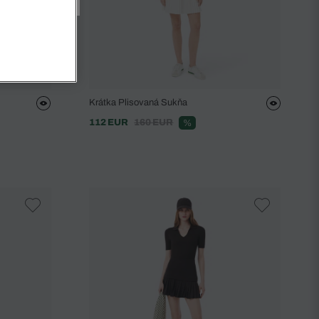
Krátka Plisovaná Sukňa
112 EUR
160 EUR
%