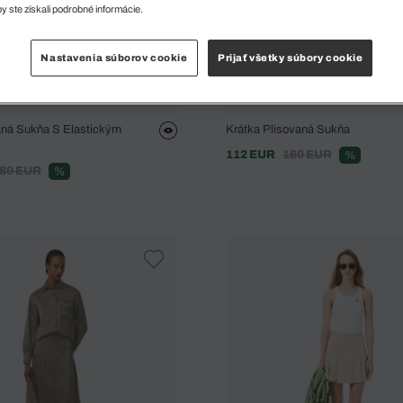
y ste získali podrobné informácie.
Nastavenia súborov cookie
Prijať všetky súbory cookie
aná Sukňa S Elastickým
Krátka Plisovaná Sukňa
112 EUR
160 EUR
%
80 EUR
%