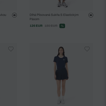
ívkou
Dlhá Plisovaná Sukňa S Elastickým
Pásom
126 EUR
180 EUR
%