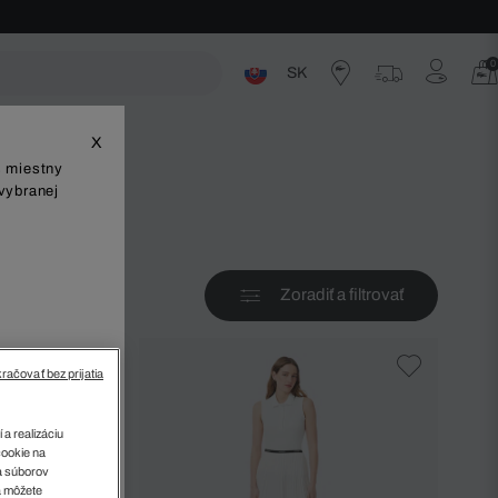
0
SK
ste
X
š miestny
vybranej
Zoradiť a filtrovať
v
račovať bez prijatia
 a realizáciu
cookie na
sa súborov
a môžete