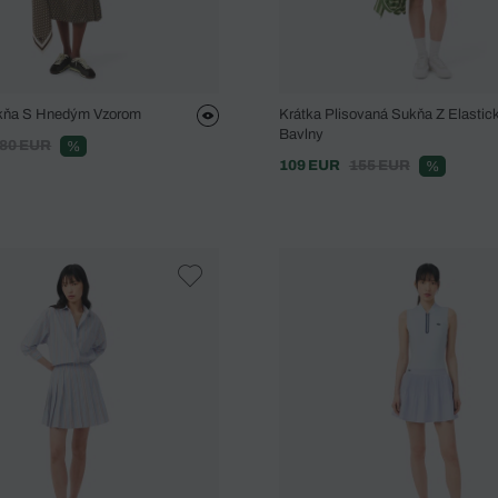
ňa S Hnedým Vzorom
Krátka Plisovaná Sukňa Z Elastick
Bavlny
80 EUR
%
109 EUR
155 EUR
%