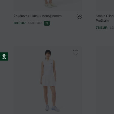
Žakárová Sukňa S Monogramom
Krátka Plis
Prúžkami
90 EUR
150 EUR
%
78 EUR
13