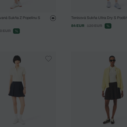
ovaná Sukňa Z Popelínu S
Tenisová Sukňa Ultra Dry S Podš
84 EUR
120 EUR
%
0 EUR
%