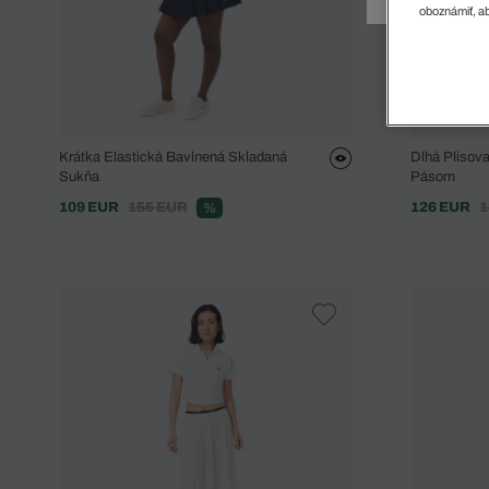
Doplnky
Spodná bielizeň
Plavky
Sukne
oboznámiť, ab
Plavky
Special Offer
Spodná Bielizeň
Šortky
Special Offer
Športové oblečenie
Nohavice
Special Offer
Plavky
Special Offer
Krátka Elastická Bavlnená Skladaná
Dlhá Plisov
Sukňa
Pásom
109 EUR
155 EUR
126 EUR
1
%