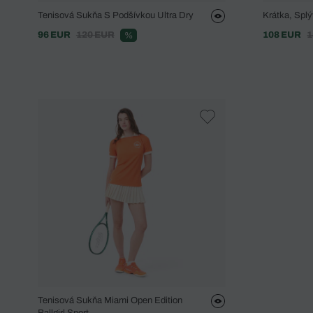
Tenisová Sukňa S Podšívkou Ultra Dry
Krátka, Spl
96 EUR
120 EUR
108 EUR
1
%
Tenisová Sukňa Miami Open Edition
Ballgirl Sport