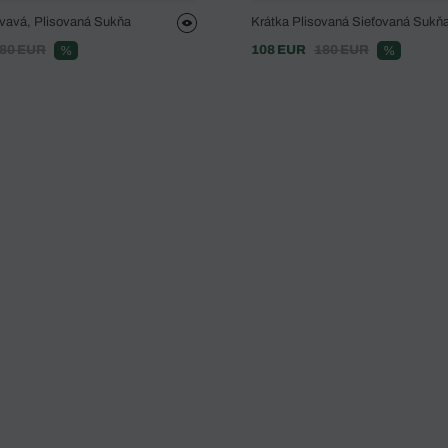
ývavá, Plisovaná Sukňa
Krátka Plisovaná Sieťovaná Sukň
80 EUR
108 EUR
180 EUR
%
%