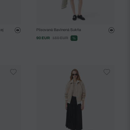
ej
Plisovaná Bavlnená Sukňa
90 EUR
150 EUR
%