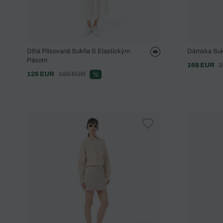
Dlhá Plisovaná Sukňa S Elastickým
Dámska Suk
Pásom
168 EUR
2
126 EUR
180 EUR
%