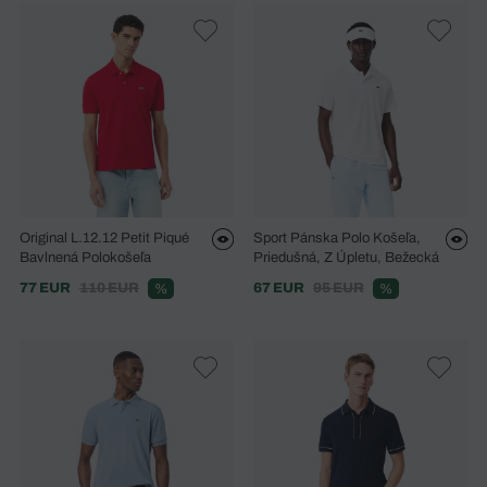
Original L.12.12 Petit Piqué
Sport Pánska Polo Košeľa,
Bavlnená Polokošeľa
Priedušná, Z Úpletu, Bežecká
77 EUR
110 EUR
67 EUR
95 EUR
%
%