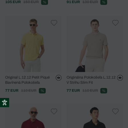
105 EUR
150 EUR
91 EUR
130 EUR
%
%
Original L.12.12 Petit Piqué
Originálna Polokošeľa L.12.12
Bavlnená Polokošeľa
V Strihu Slim Fit
77 EUR
110 EUR
77 EUR
110 EUR
%
%