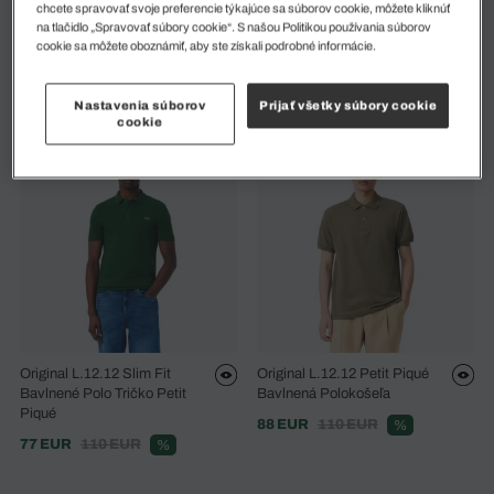
chcete spravovať svoje preferencie týkajúce sa súborov cookie, môžete kliknúť
na tlačidlo „Spravovať súbory cookie“. S našou Politikou používania súborov
Polokošeľa Classic Fit
Polokošeľa L.12.12 Original V
cookie sa môžete oboznámiť, aby ste získali podrobné informácie.
Monogram Jacquard
Klasickom Strihu
105 EUR
150 EUR
77 EUR
110 EUR
%
%
Nastavenia súborov
Prijať všetky súbory cookie
cookie
Original L.12.12 Slim Fit
Original L.12.12 Petit Piqué
Bavlnené Polo Tričko Petit
Bavlnená Polokošeľa
Piqué
88 EUR
110 EUR
%
77 EUR
110 EUR
%