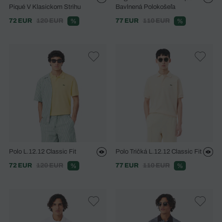
Piqué V Klasickom Strihu
Bavlnená Polokošeľa
72 EUR
120 EUR
77 EUR
110 EUR
%
%
Polo L.12.12 Classic Fit
Polo Tričká L.12.12 Classic Fit
72 EUR
120 EUR
77 EUR
110 EUR
%
%