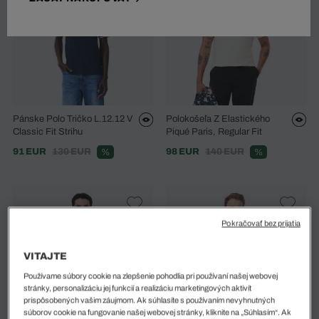
Pánske Polo Tričko L.12.12 V
Polokošeľa Z Elastického
Classic Fit Strihu
Piqué Paris, Regular Fit
91 EUR
130 EUR
98 EUR
140 EUR
%
%
Pokračovať bez prijatia
VITAJTE
Používame súbory cookie na zlepšenie pohodlia pri používaní našej webovej
stránky, personalizáciu jej funkcií a realizáciu marketingových aktivít
prispôsobených vašim záujmom. Ak súhlasíte s používaním nevyhnutných
súborov cookie na fungovanie našej webovej stránky, kliknite na „Súhlasím“. Ak