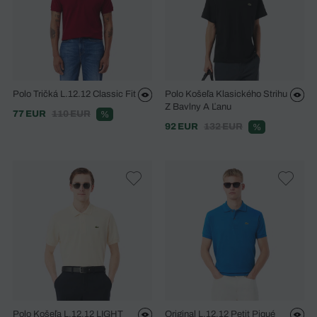
Polo Tričká L.12.12 Classic Fit
Polo Košeľa Klasického Strihu
Z Bavlny A Ľanu
77 EUR
110 EUR
%
92 EUR
132 EUR
%
Polo Košeľa L.12.12 LIGHT
Original L.12.12 Petit Piqué