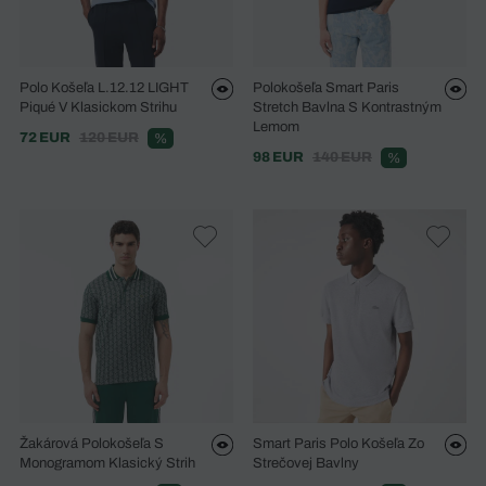
Polo Košeľa L.12.12 LIGHT
Polokošeľa Smart Paris
Piqué V Klasickom Strihu
Stretch Bavlna S Kontrastným
Lemom
72 EUR
120 EUR
%
98 EUR
140 EUR
%
Žakárová Polokošeľa S
Smart Paris Polo Košeľa Zo
Monogramom Klasický Strih
Strečovej Bavlny