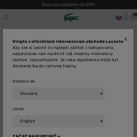
Sezónny výpredaj až -40 %!
0
Bezplatné vrátenie!
X
Vitajte v oficiálnom internetovom obchode Lacoste
Aby ste si zaistili čo najlepší zážitok z nakupovania,
odporúčame vám navštíviť váš miestny internetový
obchod. Upozorňujeme, že vaša objednávka môže byť
MUŽI
doručená iba do vybranej krajiny.
Dodanie do
Zoradiť a filtrovať
Jazyk
71 Výsledok
ZAČAŤ NAKUPOVAŤ