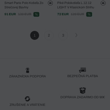
Smart Paris Polo Košeľa Zo
Piké Polokošeľa L.12.12
Strečovej Bavlny
LIGHT V Klasickom Strihu
91 EUR
130 EUR
72 EUR
120 EUR
%
%
1
2
3
BEZPEČNÁ PLATBA
ZÁKAZNÍCKA PODPORA
DOPRAVA ZADARMO OD 90€
ZRUŠENIE A VRÁTENIE