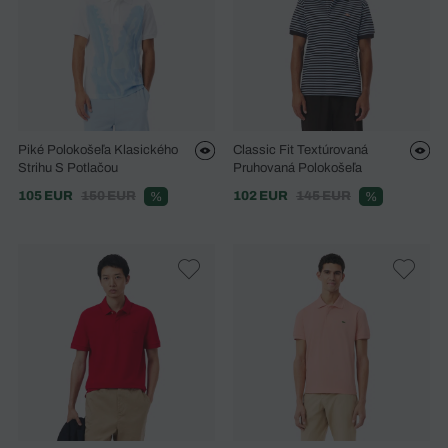
Piké Polokošeľa Klasického
Classic Fit Textúrovaná
Strihu S Potlačou
Pruhovaná Polokošeľa
105 EUR
150 EUR
102 EUR
145 EUR
%
%