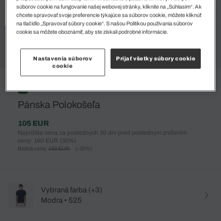
súborov cookie na fungovanie našej webovej stránky, kliknite na „Súhlasím“. Ak
chcete spravovať svoje preferencie týkajúce sa súborov cookie, môžete kliknúť
na tlačidlo „Spravovať súbory cookie“. S našou Politikou používania súborov
cookie sa môžete oboznámiť, aby ste získali podrobné informácie.
Nastavenia súborov
Prijať všetky súbory cookie
cookie
%
Pánska Polokošeľa
105 EUR
Najnižšia cena za posledných 30 dní pred posledným znížením
ceny: 150 EUR
(30%)
Bežná cena:
150 EUR
(-30%)
Vybraná farba (+3)
Modra • 525