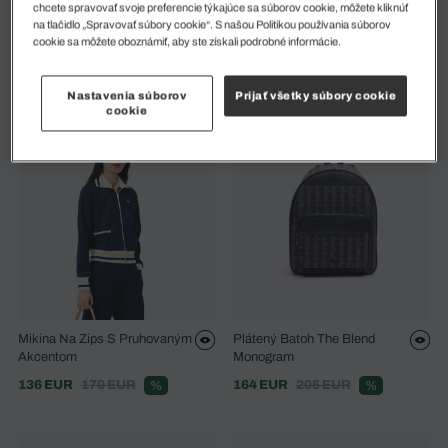
chcete spravovať svoje preferencie týkajúce sa súborov cookie, môžete kliknúť
na tlačidlo „Spravovať súbory cookie“. S našou Politikou používania súborov
Vodoodpudivá Bunda Z
Žakárová Tepláková Bunda
cookie sa môžete oboznámiť, aby ste získali podrobné informácie.
Textúrovaného Taftu
Paris Na Zips
132 EUR
220 EUR
133 EUR
190 EUR
%
%
Nastavenia súborov
Prijať všetky súbory cookie
cookie
Mikina Na Zips S Pruhovaným
Plátený Batoh The Blend
Akcentom
Monogram
136 EUR
170 EUR
164 EUR
205 EUR
%
%