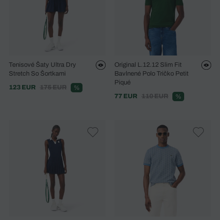
Tenisové Šaty Ultra Dry
Original L.12.12 Slim Fit
Stretch So Šortkami
Bavlnené Polo Tričko Petit
Piqué
123 EUR
175 EUR
%
77 EUR
110 EUR
%