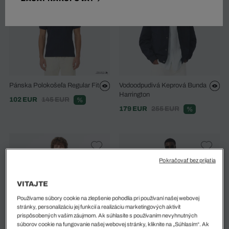
Pánska Polokošeľa Regular Fit
Vodoodpudivá Keprová Bunda
Harrington
102 EUR
145 EUR
%
179 EUR
255 EUR
%
Pokračovať bez prijatia
VITAJTE
Používame súbory cookie na zlepšenie pohodlia pri používaní našej webovej
stránky, personalizáciu jej funkcií a realizáciu marketingových aktivít
prispôsobených vašim záujmom. Ak súhlasíte s používaním nevyhnutných
súborov cookie na fungovanie našej webovej stránky, kliknite na „Súhlasím“. Ak