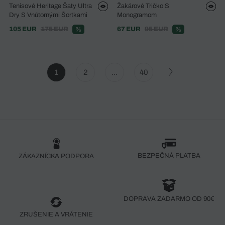
Tenisové Heritage Šaty Ultra
Žakárové Tričko S
Dry S Vnútornými Šortkami
Monogramom
105 EUR
175 EUR
67 EUR
95 EUR
%
%
1
2
...
40
BEZPEČNÁ PLATBA
ZÁKAZNÍCKA PODPORA
DOPRAVA ZADARMO OD 90€
ZRUŠENIE A VRÁTENIE