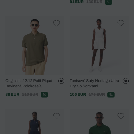
91 EUR
130 EUR
%
Original L.12.12 Petit Piqué
Tenisové Šaty Heritage Ultra
Bavlnená Polokošeľa
Dry So Šortkami
88 EUR
110 EUR
105 EUR
175 EUR
%
%