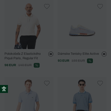
Polokošeľa Z Elastického
Dámske Tenisky Elite Active
Piqué Paris, Regular Fit
93 EUR
155 EUR
%
98 EUR
140 EUR
%