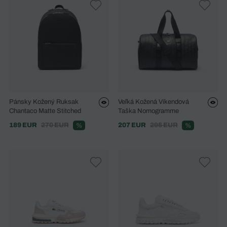
Pánsky Kožený Ruksak
Veľká Kožená Víkendová
Chantaco Matte Stitched
Taška Nomogramme
189 EUR
270 EUR
207 EUR
295 EUR
%
%