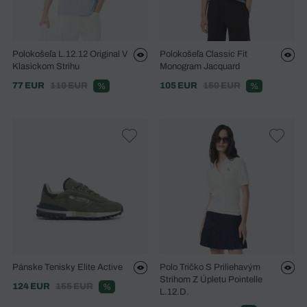
Polokošeľa L.12.12 Original V
Polokošeľa Classic Fit
Klasickom Strihu
Monogram Jacquard
77 EUR
110 EUR
105 EUR
150 EUR
%
%
Pánske Tenisky Elite Active
Polo Tričko S Priliehavým
Strihom Z Úpletu Pointelle
124 EUR
155 EUR
%
L.12.D.