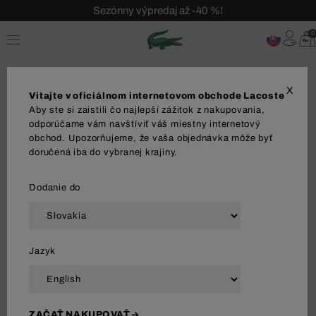
Sezónny výpredaj až -40 %!
Bezplatné vrátenie!
0
X
Vitajte v oficiálnom internetovom obchode Lacoste
Aby ste si zaistili čo najlepší zážitok z nakupovania,
odporúčame vám navštíviť váš miestny internetový
obchod. Upozorňujeme, že vaša objednávka môže byť
MUŽI
ŽENY
DETI
doručená iba do vybranej krajiny.
Dodanie do
Zoradiť a filtrovať
Jazyk
938 Výsledok
ZAČAŤ NAKUPOVAŤ