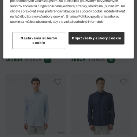
prispôsobených vašim záujmom. Ak súhlasíte s používaním nevyhnutných
súborov cookie na fungovanie našej webovej stránky, kliknite na „Súhlasím“. Ak
chcete spravovať svoje preferencie týkajúce sa súborov cookie, môžete kliknúť
na tlačidlo „Spravovať súbory cookie“. S našou Politikou používania súborov
cookie sa môžete oboznámiť, aby ste získali podrobné informácie.
Nastavenia súborov
Prijať všetky súbory cookie
cookie
Pánska Košeľa
Pánska Košeľa
100 EUR
143 EUR
86 EUR
143 EUR
%
%