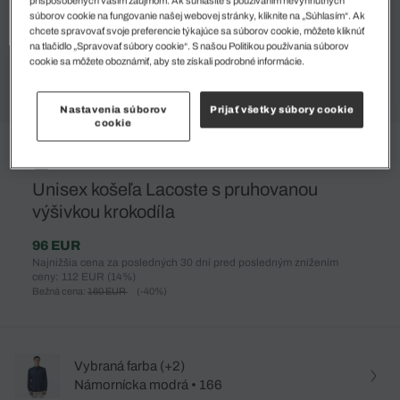
súborov cookie na fungovanie našej webovej stránky, kliknite na „Súhlasím“. Ak
chcete spravovať svoje preferencie týkajúce sa súborov cookie, môžete kliknúť
na tlačidlo „Spravovať súbory cookie“. S našou Politikou používania súborov
cookie sa môžete oboznámiť, aby ste získali podrobné informácie.
Nastavenia súborov
Prijať všetky súbory cookie
cookie
%
Unisex košeľa Lacoste s pruhovanou
výšivkou krokodíla
96 EUR
Najnižšia cena za posledných 30 dní pred posledným znížením
ceny: 112 EUR
(14%)
Bežná cena:
160 EUR
(-40%)
Vybraná farba (+2)
Námornícka modrá • 166