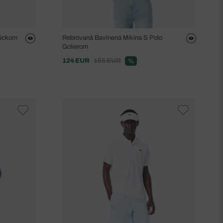
sickom
Rebrovaná Bavlnená Mikina S Polo
Golierom
124 EUR
155 EUR
%