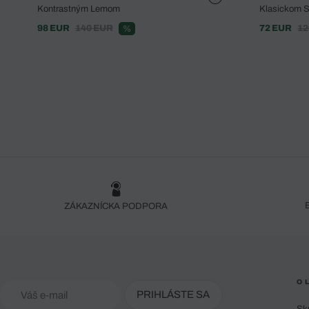
Kontrastným Lemom
Klasickom S
98 EUR
140 EUR
72 EUR
12
%
ZÁKAZNÍCKA PODPORA
O 
PRIHLÁSTE SA
Sk