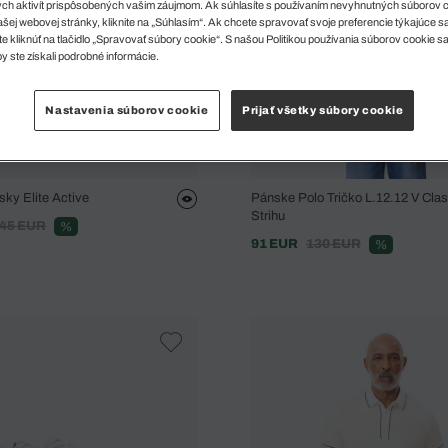
ch aktivít prispôsobených vašim záujmom. Ak súhlasíte s používaním nevyhnutných súborov 
šej webovej stránky, kliknite na „Súhlasím“. Ak chcete spravovať svoje preferencie týkajúce 
e kliknúť na tlačidlo „Spravovať súbory cookie“. S našou Politikou používania súborov cookie s
y ste získali podrobné informácie.
Nastavenia súborov cookie
Prijať všetky súbory cookie
ky Elite Active
Pánske Polo Tričko L.12.12 V Clas
Strihu
45 EUR
%
91 EUR
130 EUR
%