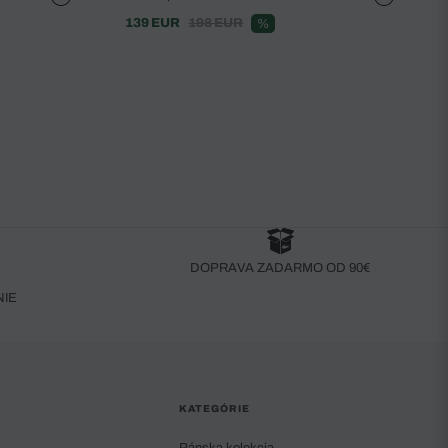
139 EUR
198 EUR
%
DOPRAVA ZADARMO OD 90€
NIE
KATEGÓRIE
Pánska kolekcia