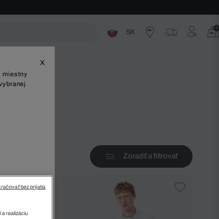
0
SK
ste
X
š miestny
vybranej
v
Zoradiť a filtrovať
račovať bez prijatia
 a realizáciu