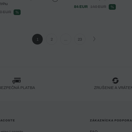
trihu
84 EUR
140 EUR
%
0 EUR
%
1
2
...
23
BEZPEČNÁ PLATBA
ZRUŠENIE A VRÁTE
LACOSTE
ZÁKAZNÍCKA PODPORA
upina Lacoste
FAQ