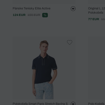
Pánske Tenisky Elite Active
Original L.1
Polokošeľa
124 EUR
155 EUR
%
77 EUR
11
Polokošeľa Smart Paris Stretch Bavlna S
Polo Košeľa