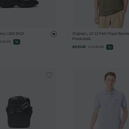
sky L003 2K24
Original L.12.12 Petit Piqué Bavln
Polokošeľa
5 EUR
%
88 EUR
110 EUR
%