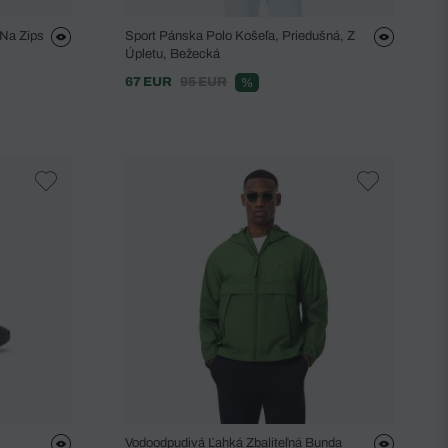
 Na Zips
Sport Pánska Polo Košeľa, Priedušná, Z
Úpletu, Bežecká
67 EUR
95 EUR
%
Vodoodpudivá Ľahká Zbaliteľná Bunda