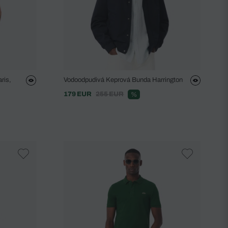
ris,
Vodoodpudivá Keprová Bunda Harrington
179 EUR
255 EUR
%