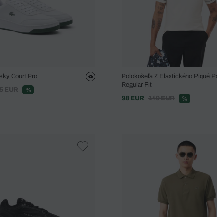
sky Court Pro
Polokošeľa Z Elastického Piqué Pa
Regular Fit
5 EUR
%
98 EUR
140 EUR
%