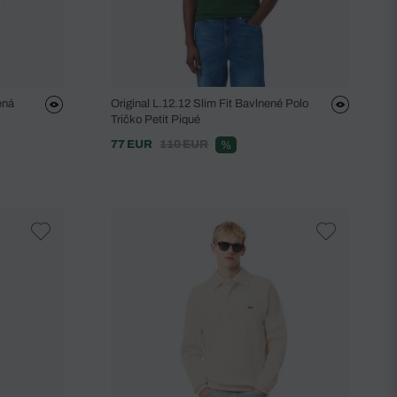
ená
Original L.12.12 Slim Fit Bavlnené Polo
Tričko Petit Piqué
77 EUR
110 EUR
%