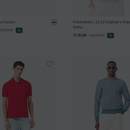
ka Ossian
Polokošeľa L.12.12 Original V Kla
Strihu
70 EUR
%
77 EUR
110 EUR
%