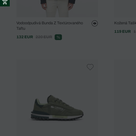
Vodoodpudivá Bunda Z Textúrovaného
Kožená Taš
Taftu
119 EUR
1
132 EUR
220 EUR
%