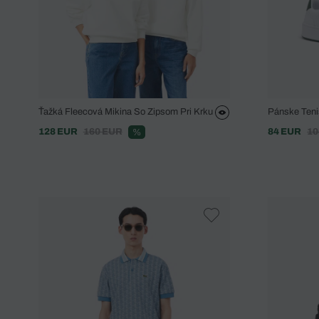
Ťažká Fleecová Mikina So Zipsom Pri Krku
Pánske Teni
128 EUR
160 EUR
84 EUR
10
%