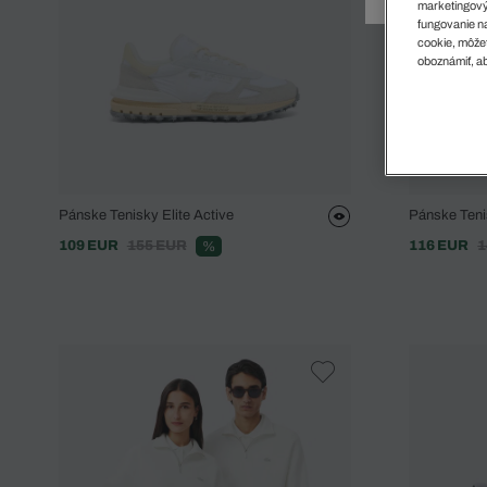
Doplnky
Spodná bielizeň
Plavky
Sukne
marketingový
fungovanie na
Plavky
Special Offer
Spodná Bielizeň
Šortky
cookie, môžet
Special Offer
Športové oblečenie
Nohavice
oboznámiť, ab
Special Offer
Plavky
Special Offer
Pánske Tenisky Elite Active
Pánske Tenis
109 EUR
155 EUR
116 EUR
1
%