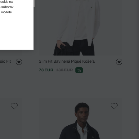
cookie na
sa súborov
a môžete
sic Fit
Slim Fit Bavlnená Piqué Košeľa
78 EUR
130 EUR
%