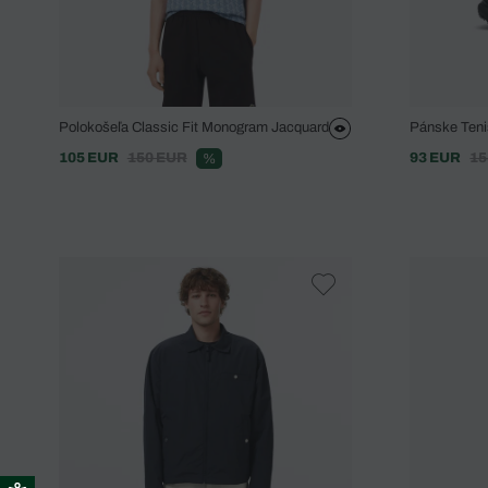
Polokošeľa Classic Fit Monogram Jacquard
Pánske Teni
105 EUR
150 EUR
93 EUR
15
%