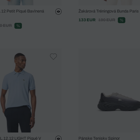
2.12 Petit Piqué Bavlnená
Žakárová Tréningová Bunda Paris
133 EUR
190 EUR
%
0 EUR
%
 L.12.12 LIGHT Piqué V
Pánske Tenisky Spinor