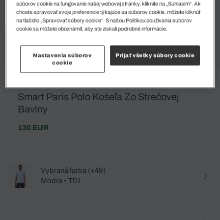
súborov cookie na fungovanie našej webovej stránky, kliknite na „Súhlasím“. Ak
chcete spravovať svoje preferencie týkajúce sa súborov cookie, môžete kliknúť
na tlačidlo „Spravovať súbory cookie“. S našou Politikou používania súborov
cookie sa môžete oboznámiť, aby ste získali podrobné informácie.
Nastavenia súborov
Prijať všetky súbory cookie
cookie
Smart Paris Polo Košeľa Zo Strečovej
Bavlny
130 EUR
Vybraná farba (+49)
Modra • T01