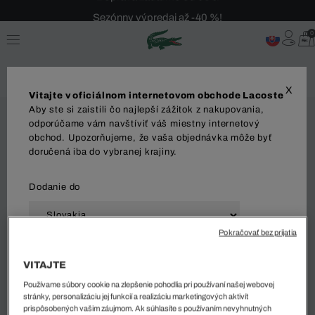
Sezónny výpredaj až -40 %!
Bezplatné vrátenie!
0
X
Vitajte v oficiálnom internetovom obchode Lacoste
Aby ste si zaistili čo najlepší zážitok z nakupovania,
odporúčame vám navštíviť váš miestny internetový
obchod. Upozorňujeme, že vaša objednávka môže byť
doručená iba do vybranej krajiny.
Dodanie do
Pokračovať bez prijatia
Jazyk
VITAJTE
Používame súbory cookie na zlepšenie pohodlia pri používaní našej webovej
stránky, personalizáciu jej funkcií a realizáciu marketingových aktivít
prispôsobených vašim záujmom. Ak súhlasíte s používaním nevyhnutných
ZAČAŤ NAKUPOVAŤ