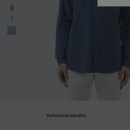
Doplnky
Spodná bielizeň
Plavky
Sukne
Plavky
Special Offer
Spodná Bielizeň
Šortky
Special Offer
Športové oblečenie
Nohavice
Special Offer
Plavky
Special Offer
Veľkostná tabuľka