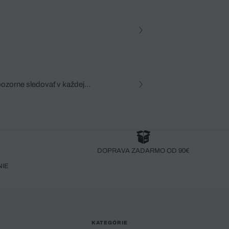
pozorne sledovať v každej
zca, dôkladná znalosť
robený bez pozorného oka
DOPRAVA ZADARMO OD 90€
NIE
KATEGÓRIE