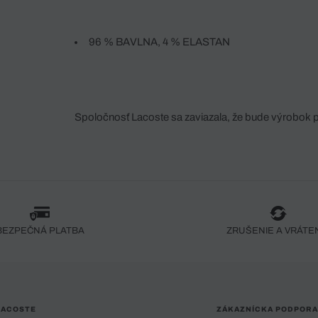
96 % BAVLNA, 4 % ELASTAN
Spoločnosť Lacoste sa zaviazala, že bude výrobok 
fáze jeho výroby. Transparentnosť hodnotového reťa
dodávateľov a ekosystému... Žiadny steh nie je vy
spoločnosti Crocodile.
BEZPEČNÁ PLATBA
ZRUŠENIE A VRÁTE
LACOSTE
ZÁKAZNÍCKA PODPORA