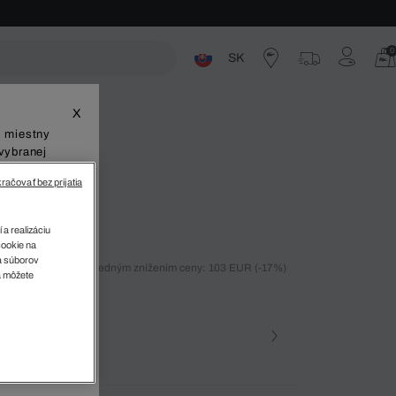
0
SK
ste
X
š miestny
vybranej
račovať bez prijatia
 a realizáciu
cookie na
sa súborov
ných 30 dní pred posledným znížením ceny: 103 EUR
(-17%)
v
a môžete
%)
farba (+2)
Námornícka modrá • 166