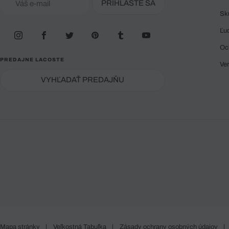
PRIHLÁSTE SA
Sk
Ľu
Oc
PREDAJNE LACOSTE
Ve
VYHĽADAŤ PREDAJŇU
Mapa stránky
|
Veľkostná Tabuľka
|
Zásady ochrany osobných údajov
|