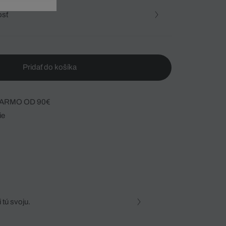
osť
Pridať do košíka
ARMO OD 90€
ie
 tú svoju.