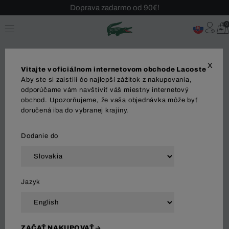
Doprava zadarmo od 90€!
Sezónny výpredaj až -40 %!
0
Bezplatné vrátenie!
X
Vitajte v oficiálnom internetovom obchode Lacoste
Aby ste si zaistili čo najlepší zážitok z nakupovania,
odporúčame vám navštíviť váš miestny internetový
obchod. Upozorňujeme, že vaša objednávka môže byť
DETI
BOYS
GIRLS
ACCESSORIES
doručená iba do vybranej krajiny.
Dodanie do
Zoradiť a filtrovať
Jazyk
41 Výsledok
ZAČAŤ NAKUPOVAŤ