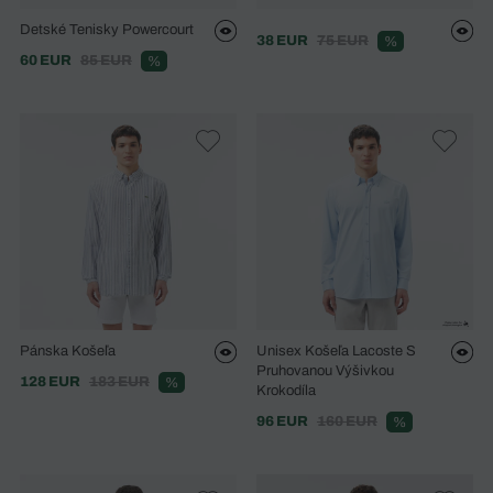
Detské Tenisky Powercourt
38 EUR
75 EUR
%
60 EUR
85 EUR
%
Pánska Košeľa
Unisex Košeľa Lacoste S
Pruhovanou Výšivkou
128 EUR
183 EUR
%
Krokodíla
96 EUR
160 EUR
%