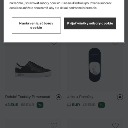
na tlačidlo „Spravovať súbory cookie“. S našou Politikou používania súborov
cookie sa môžete oboznámiť, aby ste získali podrobné informácie.
T-Clip Detské Syntetické
Dětské Bílé Pantofle Croco 1.0
Tenisky
28 EUR
55 EUR
%
46 EUR
91 EUR
%
Nastavenia súborov
Prijať všetky súbory cookie
cookie
Detské Tenisky Powercourt
Unisex Ponožky
43 EUR
85 EUR
11 EUR
15 EUR
%
%