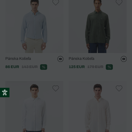
Pánska Košeľa
Pánska Košeľa
86 EUR
143 EUR
125 EUR
179 EUR
%
%