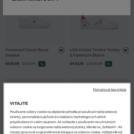
Powercourt Çocuk Beyaz
L004 Detské Textilné Tenisky
Sneaker
S Farebnými Blokmi
60 EUR
85 EUR
54 EUR
108 EUR
%
%
Pokračovať bez prijatia
VITAJTE
Používame súbory cookie na zlepšenie pohodlia pri používaní našej webovej
stránky, personalizáciu jej funkcií a realizáciu marketingových aktivít
prispôsobených vašim záujmom. Ak súhlasíte s používaním nevyhnutných
súborov cookie na fungovanie našej webovej stránky, kliknite na „Súhlasím“. Ak
chcete spravovať svoje preferencie týkajúce sa súborov cookie, môžete kliknúť