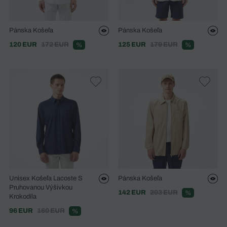
Pánska Košeľa
Pánska Košeľa
120 EUR
172 EUR
125 EUR
179 EUR
%
%
Unisex Košeľa Lacoste S
Pánska Košeľa
Pruhovanou Výšivkou
142 EUR
203 EUR
%
Krokodíla
96 EUR
160 EUR
%