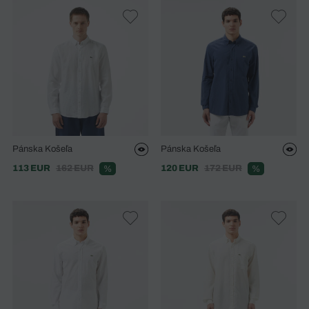
Pánska Košeľa
Pánska Košeľa
113 EUR
162 EUR
120 EUR
172 EUR
%
%