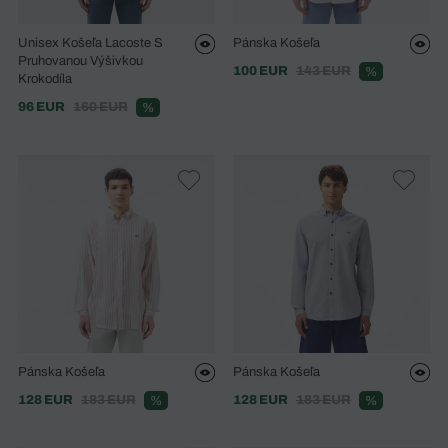
Unisex Košeľa Lacoste S
Pánska Košeľa
Pruhovanou Výšivkou
100 EUR
143 EUR
%
Krokodíla
96 EUR
160 EUR
%
Pánska Košeľa
Pánska Košeľa
128 EUR
183 EUR
128 EUR
183 EUR
%
%