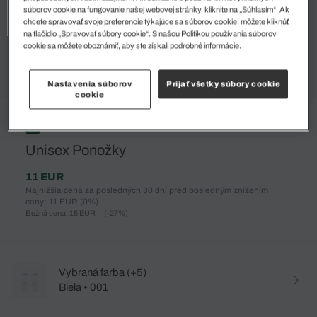
súborov cookie na fungovanie našej webovej stránky, kliknite na „Súhlasím“. Ak
chcete spravovať svoje preferencie týkajúce sa súborov cookie, môžete kliknúť
na tlačidlo „Spravovať súbory cookie“. S našou Politikou používania súborov
cookie sa môžete oboznámiť, aby ste získali podrobné informácie.
Nastavenia súborov
Prijať všetky súbory cookie
cookie
%
Unisex Ponožky
11 EUR
Najnižšia cena za posledných 30 dní pred posledným znížením
ceny: 11 EUR
(0%)
Bežná cena:
15 EUR
(-27%)
Vybraná farba (+5)
Biela • 001