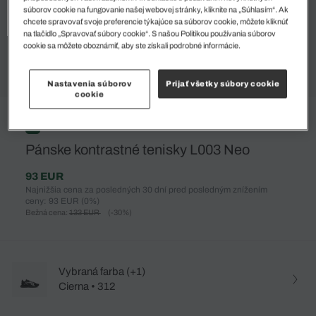
súborov cookie na fungovanie našej webovej stránky, kliknite na „Súhlasím“. Ak
chcete spravovať svoje preferencie týkajúce sa súborov cookie, môžete kliknúť
na tlačidlo „Spravovať súbory cookie“. S našou Politikou používania súborov
cookie sa môžete oboznámiť, aby ste získali podrobné informácie.
Nastavenia súborov
Prijať všetky súbory cookie
cookie
%
Pánske kontrastné tenisky L003 Neo
93 EUR
Najnižšia cena za posledných 30 dní pred posledným znížením
ceny: 93 EUR
(0%)
Bežná cena:
133 EUR
(-30%)
Vybraná farba (+1)
Cierna • 312