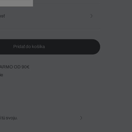
osť
Pridať do košíka
ARMO OD 90€
ie
 tú svoju.