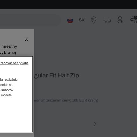
0
SK
ste
X
š miestny
vybranej
račovať bez prijatia
blečenie Regular Fit Half Zip
 a realizáciu
cookie na
sa súborov
v
a môžete
ných 30 dní pred posledným znížením ceny: 168 EUR
(29%)
%)
farba (+1)
na • 031