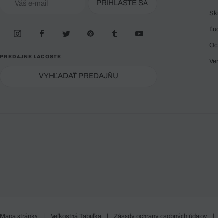
PRIHLÁSTE SA
Sk
Ľu
Oc
PREDAJNE LACOSTE
Ve
VYHĽADAŤ PREDAJŇU
Mapa stránky
|
Veľkostná Tabuľka
|
Zásady ochrany osobných údajov
|