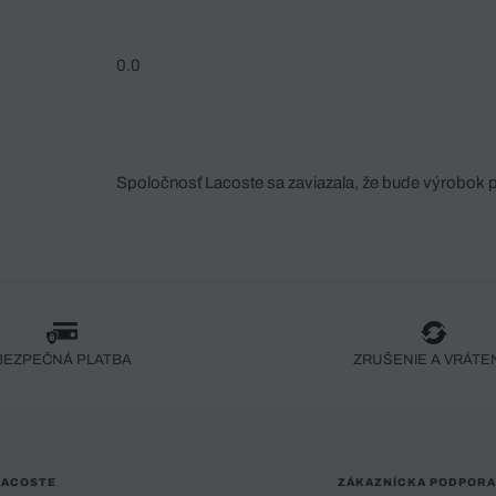
0.0
Spoločnosť Lacoste sa zaviazala, že bude výrobok 
fáze jeho výroby. Transparentnosť hodnotového reťa
dodávateľov a ekosystému... Žiadny steh nie je vy
spoločnosti Crocodile.
BEZPEČNÁ PLATBA
ZRUŠENIE A VRÁTE
LACOSTE
ZÁKAZNÍCKA PODPORA