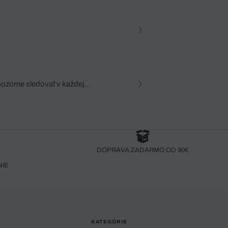
pozorne sledovať v každej
zca, dôkladná znalosť
robený bez pozorného oka
DOPRAVA ZADARMO OD 90€
NIE
KATEGÓRIE