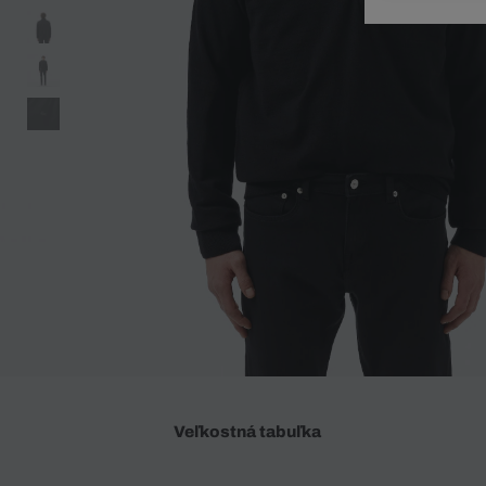
Doplnky
Spodná bielizeň
Plavky
Sukne
Plavky
Special Offer
Spodná Bielizeň
Šortky
Special Offer
Športové oblečenie
Nohavice
Special Offer
Plavky
Special Offer
Veľkostná tabuľka