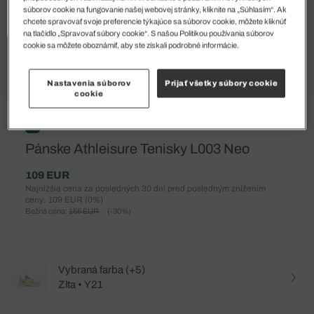
súborov cookie na fungovanie našej webovej stránky, kliknite na „Súhlasím“. Ak
chcete spravovať svoje preferencie týkajúce sa súborov cookie, môžete kliknúť
na tlačidlo „Spravovať súbory cookie“. S našou Politikou používania súborov
cookie sa môžete oboznámiť, aby ste získali podrobné informácie.
Nastavenia súborov
Prijať všetky súbory cookie
cookie
%
Pánske Athleisure Tenisky L003 Neo
109 EUR
Najnižšia cena za posledných 30 dní pred posledným znížením
ceny: 109 EUR
(0%)
Bežná cena:
156 EUR
(-30%)
Vybraná farba (+5)
Zlta • Y21