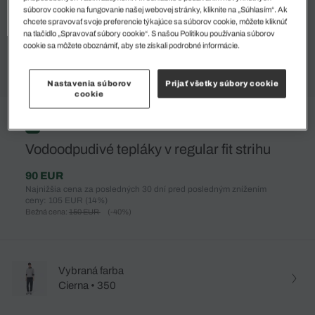
súborov cookie na fungovanie našej webovej stránky, kliknite na „Súhlasím“. Ak
chcete spravovať svoje preferencie týkajúce sa súborov cookie, môžete kliknúť
na tlačidlo „Spravovať súbory cookie“. S našou Politikou používania súborov
cookie sa môžete oboznámiť, aby ste získali podrobné informácie.
Nastavenia súborov
Prijať všetky súbory cookie
cookie
%
Vodoodpudivé tepláky v regular fit strihu
90 EUR
Najnižšia cena za posledných 30 dní pred posledným znížením
ceny: 105 EUR
(14%)
Bežná cena:
150 EUR
(-40%)
Vybraná farba
Cierna • 350