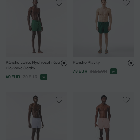
Pánske Ľahké Rýchloschnúce
Pánske Plavky
Plavkové Šortky
78 EUR
112 EUR
%
49 EUR
70 EUR
%