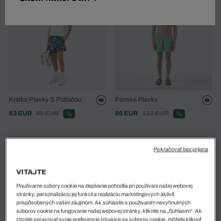
Krátke Plavky S Potlačou
Pánske Plavky
63 EUR
90 EUR
85 EUR
122 EUR
%
%
Pokračovať bez prijatia
VITAJTE
Používame súbory cookie na zlepšenie pohodlia pri používaní našej webovej
stránky, personalizáciu jej funkcií a realizáciu marketingových aktivít
prispôsobených vašim záujmom. Ak súhlasíte s používaním nevyhnutných
súborov cookie na fungovanie našej webovej stránky, kliknite na „Súhlasím“. Ak
chcete spravovať svoje preferencie týkajúce sa súborov cookie, môžete kliknúť