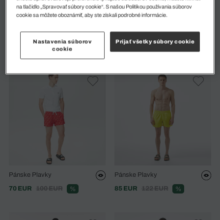
na tlačidlo „Spravovať súbory cookie“. S našou Politikou používania súborov
cookie sa môžete oboznámiť, aby ste získali podrobné informácie.
Pánske Ľahké Rýchloschnúce
Plavky Quick-Dry
Plavkové Šortky
53 EUR
75 EUR
%
Nastavenia súborov
Prijať všetky súbory cookie
49 EUR
70 EUR
%
cookie
Pánske Plavky
Pánske Plavky
70 EUR
100 EUR
85 EUR
122 EUR
%
%