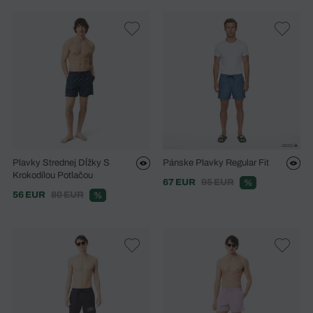
Plavky Strednej Dĺžky S
Pánske Plavky Regular Fit
Krokodílou Potlačou
67 EUR
95 EUR
%
56 EUR
80 EUR
%