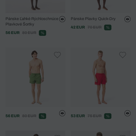
Pánske Ľahké Rýchloschnúce
Pánske Plavky Quick-Dry
Plavkové Šortky
42 EUR
70 EUR
%
56 EUR
80 EUR
%
56 EUR
80 EUR
53 EUR
75 EUR
%
%