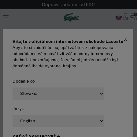
Sezónny výpredaj až -40 %!
0
Bezplatné vrátenie!
X
Vitajte v oficiálnom internetovom obchode Lacoste
Aby ste si zaistili čo najlepší zážitok z nakupovania,
Plavky
odporúčame vám navštíviť váš miestny internetový
obchod. Upozorňujeme, že vaša objednávka môže byť
doručená iba do vybranej krajiny.
OBLEČENIE
Polo tričká
Košeľa
Svetre
Tri
Dodanie do
Zoradiť a filtrovať
Jazyk
72 Výsledok
ZAČAŤ NAKUPOVAŤ