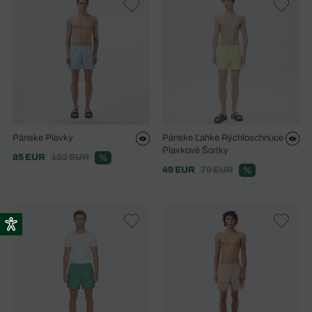
Pánske Plavky
Pánske Ľahké Rýchloschnúce
Plavkové Šortky
85 EUR
122 EUR
%
49 EUR
70 EUR
%