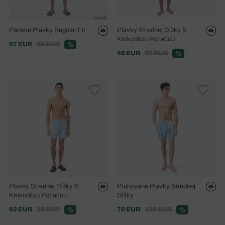
Pánske Plavky Regular Fit
Plavky Strednej Dĺžky S
Krokodílou Potlačou
67 EUR
95 EUR
%
48 EUR
80 EUR
%
Plavky Strednej Dĺžky S
Pruhované Plavky Strednej
Krokodílou Potlačou
Dĺžky
62 EUR
89 EUR
70 EUR
100 EUR
%
%