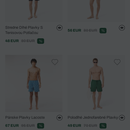
Stredne Dlhé Plavky S
56 EUR
80 EUR
%
Tenisovou Potlačou
48 EUR
80 EUR
%
Pánske Plavky Lacoste
Polodlhé Jednofarebné Plavky
67 EUR
95 EUR
49 EUR
70 EUR
%
%