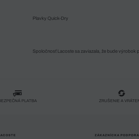
Plavky Quick-Dry
Spoločnosť Lacoste sa zaviazala, že bude výrobok 
fáze jeho výroby. Transparentnosť hodnotového reťa
dodávateľov a ekosystému... Žiadny steh nie je vy
spoločnosti Crocodile.
BEZPEČNÁ PLATBA
ZRUŠENIE A VRÁTE
LACOSTE
ZÁKAZNÍCKA PODPORA