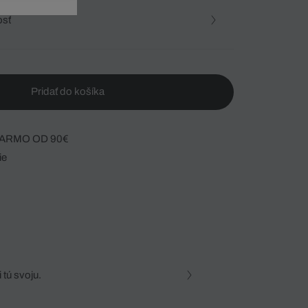
osť
Pridať do košíka
ARMO OD 90€
ie
 tú svoju.