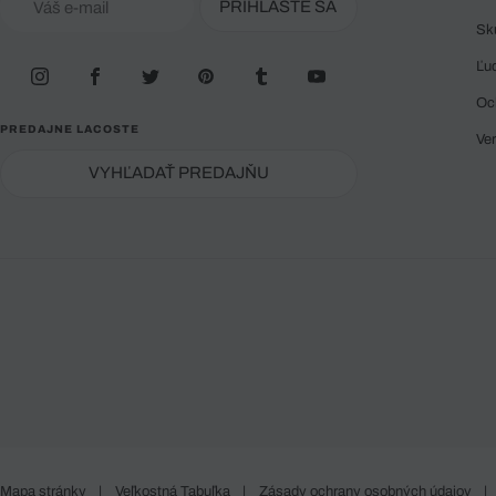
PRIHLÁSTE SA
Sk
Ľu
Oc
PREDAJNE LACOSTE
Ve
VYHĽADAŤ PREDAJŇU
Mapa stránky
|
Veľkostná Tabuľka
|
Zásady ochrany osobných údajov
|