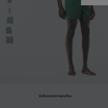
Doplnky
Spodná bielizeň
Plavky
Sukne
Plavky
Special Offer
Spodná Bielizeň
Šortky
Special Offer
Športové oblečenie
Nohavice
Special Offer
Plavky
Special Offer
Veľkostná tabuľka