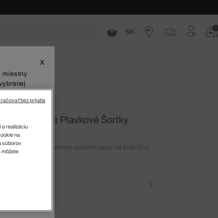
0
SK
ste
X
š miestny
vybranej
račovať bez prijatia
ýchloschnúce Plavkové Šortky
 a realizáciu
cookie na
sa súborov
ných 30 dní pred posledným znížením ceny: 49 EUR
(0%)
v
a môžete
)
farba (+28)
na • S30