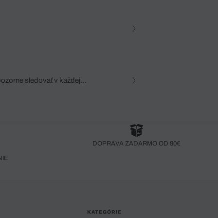
pozorne sledovať v každej
zca, dôkladná znalosť
robený bez pozorného oka
DOPRAVA ZADARMO OD 90€
NIE
KATEGÓRIE