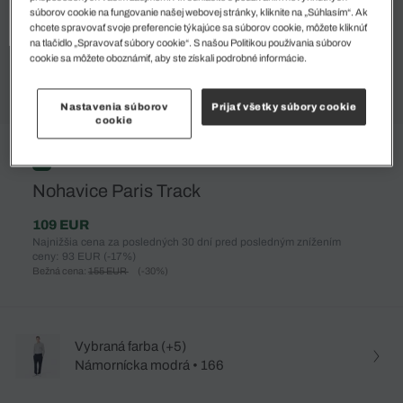
súborov cookie na fungovanie našej webovej stránky, kliknite na „Súhlasím“. Ak
chcete spravovať svoje preferencie týkajúce sa súborov cookie, môžete kliknúť
na tlačidlo „Spravovať súbory cookie“. S našou Politikou používania súborov
cookie sa môžete oboznámiť, aby ste získali podrobné informácie.
Nastavenia súborov
Prijať všetky súbory cookie
cookie
%
Nohavice Paris Track
109 EUR
Najnižšia cena za posledných 30 dní pred posledným znížením
ceny: 93 EUR
(-17%)
Bežná cena:
155 EUR
(-30%)
Vybraná farba (+5)
Námornícka modrá • 166