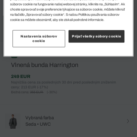
súborov cookie na fungovanie našej webovej stránky, kliknite na „Súhlasím“. Ak
chcete spravovať svoje preferencie týkajúce sa súborov cookie, môžete kliknúť
na tlačidlo „Spravovať súbory cookie“. S našou Politikou používania súborov
cookie sa môžete oboznámiť, aby ste získali podrobné informácie.
Nastavenia súborov
Prijať všetky súbory cookie
cookie
%
Vlnená bunda Harrington
249 EUR
Najnižšia cena za posledných 30 dní pred posledným znížením
ceny: 213 EUR
(-17%)
Bežná cena:
355 EUR
(-30%)
Vybraná farba
Seda • UWC