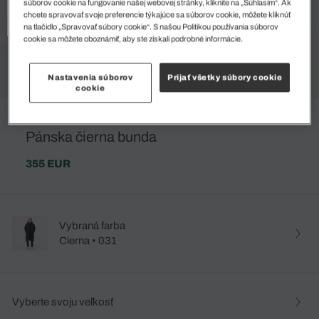
súborov cookie na fungovanie našej webovej stránky, kliknite na „Súhlasím“. Ak
chcete spravovať svoje preferencie týkajúce sa súborov cookie, môžete kliknúť
na tlačidlo „Spravovať súbory cookie“. S našou Politikou používania súborov
cookie sa môžete oboznámiť, aby ste získali podrobné informácie.
Nastavenia súborov
Prijať všetky súbory cookie
cookie
Pánska čierna bunda
355 EUR
Vybraná farba
Cierna • 031
Vyberte svoju veľkosť