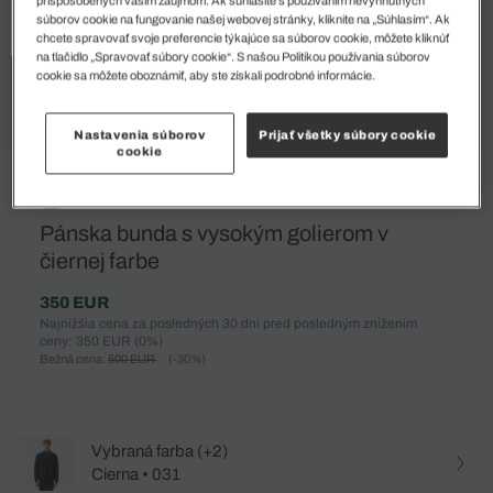
súborov cookie na fungovanie našej webovej stránky, kliknite na „Súhlasím“. Ak
chcete spravovať svoje preferencie týkajúce sa súborov cookie, môžete kliknúť
na tlačidlo „Spravovať súbory cookie“. S našou Politikou používania súborov
cookie sa môžete oboznámiť, aby ste získali podrobné informácie.
Nastavenia súborov
Prijať všetky súbory cookie
cookie
%
Pánska bunda s vysokým golierom v
čiernej farbe
350 EUR
Najnižšia cena za posledných 30 dní pred posledným znížením
ceny: 350 EUR
(0%)
Bežná cena:
500 EUR
(-30%)
Vybraná farba (+2)
Cierna • 031