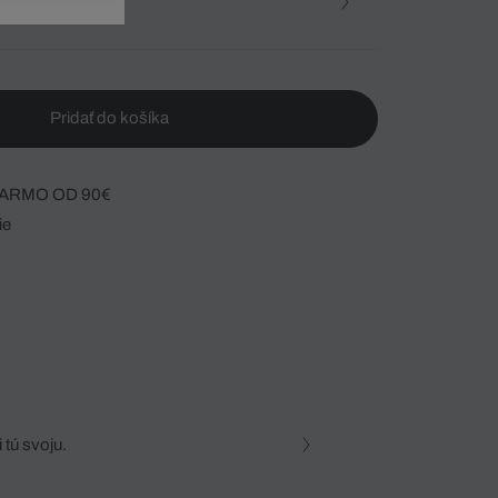
osť
Pridať do košíka
ARMO OD 90€
ie
 tú svoju.