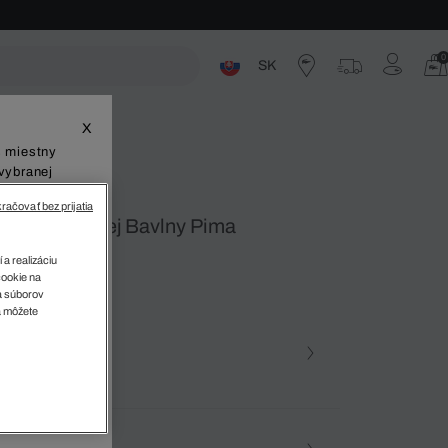
0
SK
ste
X
š miestny
vybranej
račovať bez prijatia
Strihu Z Ľahkej Bavlny Pima
 a realizáciu
cookie na
sa súborov
v
a môžete
farba (+12)
Námornícka modrá • 166