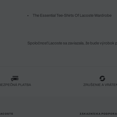
The Essential Tee-Shirts Of Lacoste Wardrobe
Spoločnosť Lacoste sa zaviazala, že bude výrobok 
fáze jeho výroby. Transparentnosť hodnotového reťa
dodávateľov a ekosystému... Žiadny steh nie je vy
spoločnosti Crocodile.
BEZPEČNÁ PLATBA
ZRUŠENIE A VRÁTE
LACOSTE
ZÁKAZNÍCKA PODPORA