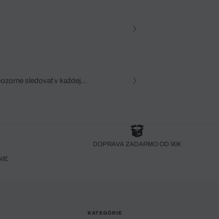
pozorne sledovať v každej
zca, dôkladná znalosť
robený bez pozorného oka
DOPRAVA ZADARMO OD 90€
NIE
KATEGÓRIE