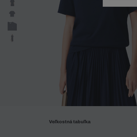
Doplnky
Spodná bielizeň
Plavky
Sukne
Plavky
Special Offer
Spodná Bielizeň
Šortky
Special Offer
Športové oblečenie
Nohavice
Special Offer
Plavky
Special Offer
Veľkostná tabuľka