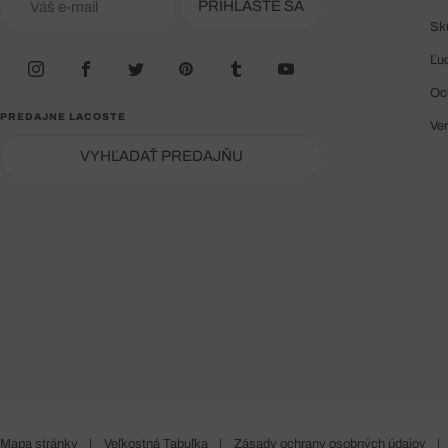
PRIHLÁSTE SA
Sk
Ľu
Oc
PREDAJNE LACOSTE
Ve
VYHĽADAŤ PREDAJŇU
Mapa stránky
|
Veľkostná Tabuľka
|
Zásady ochrany osobných údajov
|