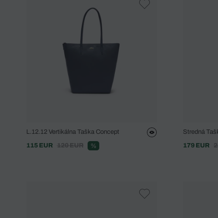
L.12.12 Vertikálna Taška Concept
Stredná Taš
115 EUR
120 EUR
179 EUR
2
%