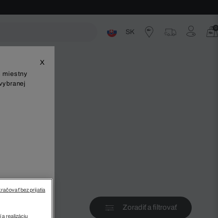
0
SK
ste
X
š miestny
vybranej
v
račovať bez prijatia
Zoradiť a filtrovať
 a realizáciu