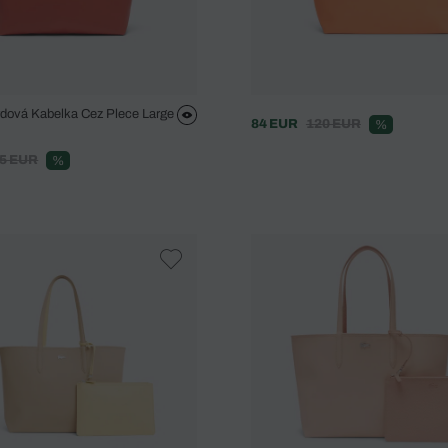
ová Kabelka Cez Plece Large
84 EUR
120 EUR
%
5 EUR
%