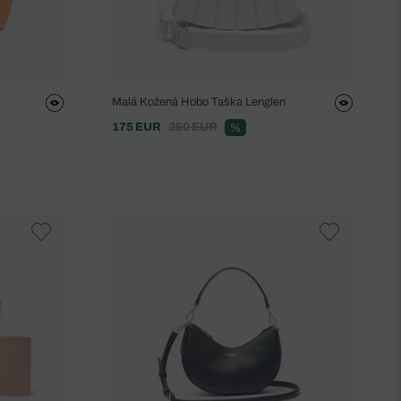
Malá Kožená Hobo Taška Lenglen
175 EUR
250 EUR
%