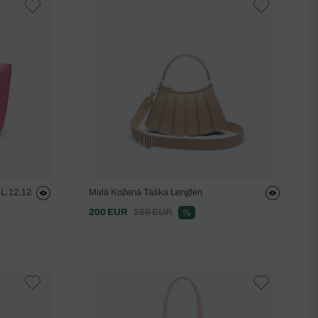
L.12.12
Malá Kožená Taška Lenglen
200 EUR
250 EUR
%