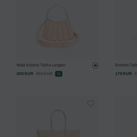
Malá Kožená Taška Lenglen
Stredná Taš
200 EUR
250 EUR
179 EUR
2
%