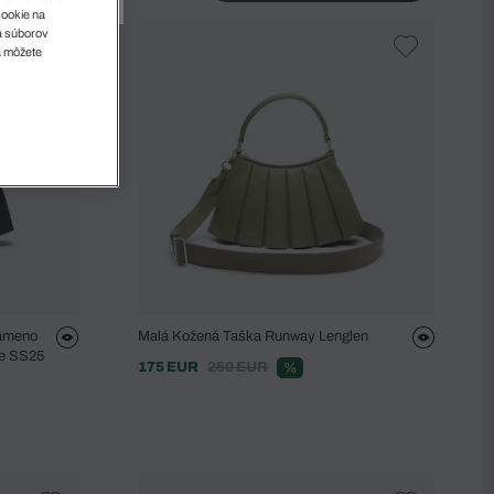
cookie na
sa súborov
a môžete
Rameno
Malá Kožená Taška Runway Lenglen
ie SS25
175 EUR
250 EUR
%