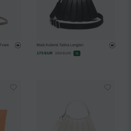
Tvare
Malá Kožená Taška Lenglen
175 EUR
250 EUR
%