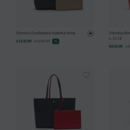
Dámska Dvojfarebná Kabelka Anna
Dámska Bord
L.12.12
112 EUR
140 EUR
%
88 EUR
12