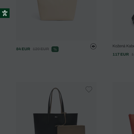
Kožená Kabe
84 EUR
120 EUR
%
117 EUR
1