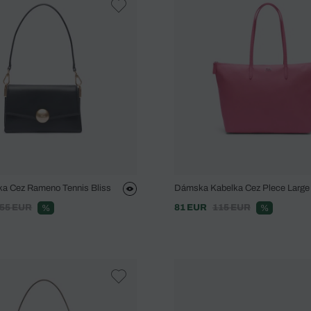
ka Cez Rameno Tennis Bliss
Dámska Kabelka Cez Plece Large 
55 EUR
81 EUR
115 EUR
%
%