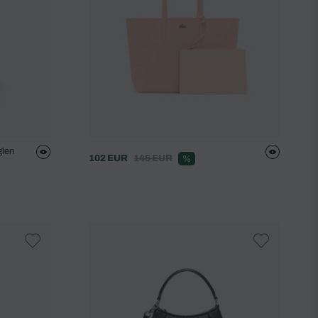
glen
102 EUR
145 EUR
%