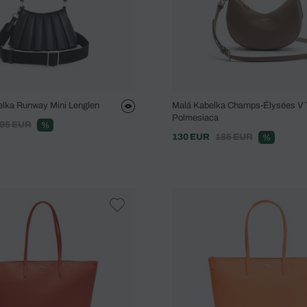
lka Runway Mini Lenglen
Malá Kabelka Champs-Élysées V 
Polmesiaca
95 EUR
%
130 EUR
185 EUR
%