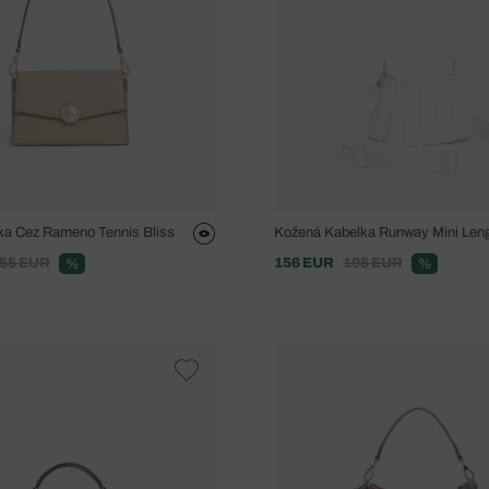
ka Cez Rameno Tennis Bliss
Kožená Kabelka Runway Mini Len
55 EUR
156 EUR
195 EUR
%
%