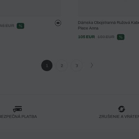
Dámska Obojstranná Ružová Kabe
45 EUR
%
Plece Anna
105 EUR
150 EUR
%
1
2
3
BEZPEČNÁ PLATBA
ZRUŠENIE A VRÁTE