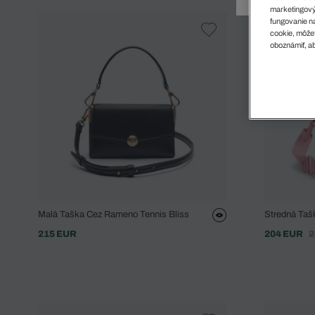
Doplnky
Spodná bielizeň
Plavky
Sukne
marketingový
Plavky
Special Offer
Spodná Bielizeň
Šortky
fungovanie na
cookie, môžet
Special Offer
Športové oblečenie
Nohavice
oboznámiť, ab
Special Offer
Plavky
Special Offer
Malá Taška Cez Rameno Tennis Bliss
Stredná Taš
215 EUR
204 EUR
2