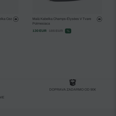
lka Cez
Malá Kabelka Champs-Élysées V Tvare
Polmesiaca
130 EUR
185 EUR
%
DOPRAVA ZADARMO OD 90€
NIE