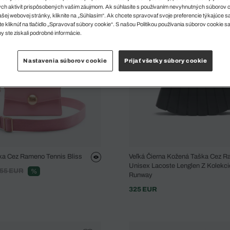
ch aktivít prispôsobených vašim záujmom. Ak súhlasíte s používaním nevyhnutných súborov 
šej webovej stránky, kliknite na „Súhlasím“. Ak chcete spravovať svoje preferencie týkajúce 
e kliknúť na tlačidlo „Spravovať súbory cookie“. S našou Politikou používania súborov cookie s
y ste získali podrobné informácie.
Nastavenia súborov cookie
Prijať všetky súbory cookie
ka Cez Rameno Tennis Bliss
Veľká Čierna Kožená Taška Cez 
Unisex Lacoste Lenglen Z Kolekc
55 EUR
%
Runway
325 EUR