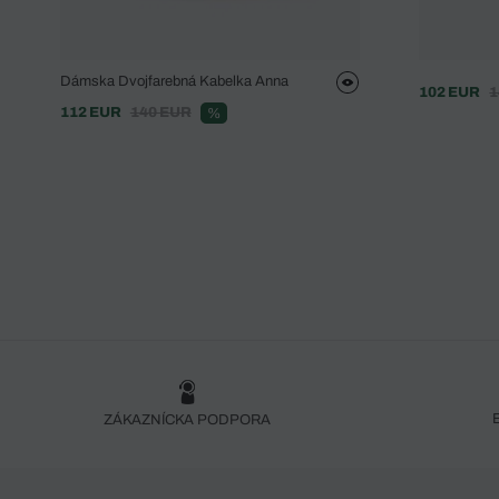
Dámska Dvojfarebná Kabelka Anna
102 EUR
1
112 EUR
140 EUR
%
ZÁKAZNÍCKA PODPORA