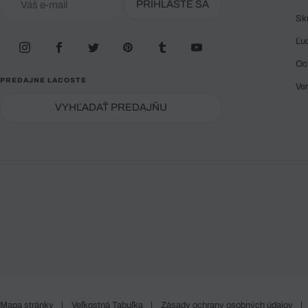
PRIHLÁSTE SA
Sk
Ľu
Oc
PREDAJNE LACOSTE
Ve
VYHĽADAŤ PREDAJŇU
Mapa stránky
|
Veľkostná Tabuľka
|
Zásady ochrany osobných údajov
|