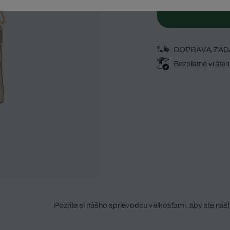
DOPRAVA ZAD
Bezplatné vráten
Pozrite si nášho sprievodcu veľkosťami, aby ste našli