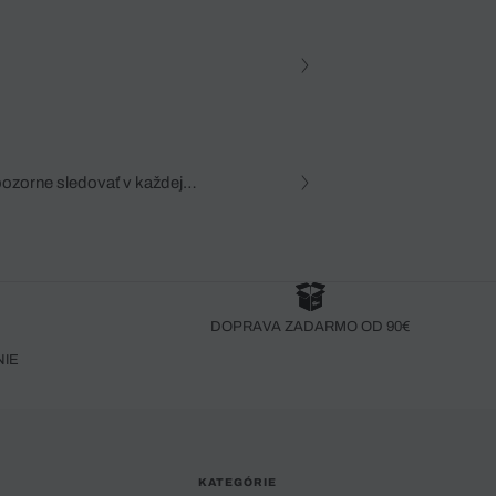
pozorne sledovať v každej
zca, dôkladná znalosť
robený bez pozorného oka
DOPRAVA ZADARMO OD 90€
NIE
KATEGÓRIE