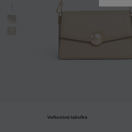
Doplnky
Spodná bielizeň
Plavky
Sukne
Plavky
Special Offer
Spodná Bielizeň
Šortky
Special Offer
Športové oblečenie
Nohavice
Special Offer
Plavky
Special Offer
Veľkostná tabuľka