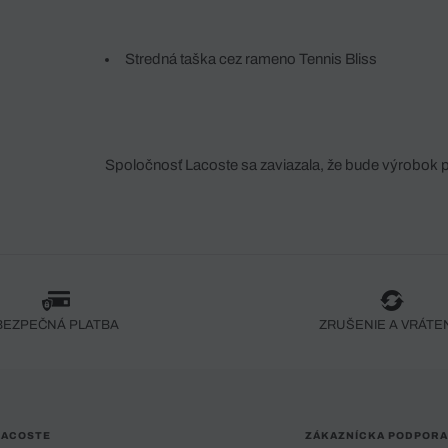
Stredná taška cez rameno Tennis Bliss
Spoločnosť Lacoste sa zaviazala, že bude výrobok 
fáze jeho výroby. Transparentnosť hodnotového reťa
dodávateľov a ekosystému... Žiadny steh nie je vy
spoločnosti Crocodile.
BEZPEČNÁ PLATBA
ZRUŠENIE A VRÁTE
LACOSTE
ZÁKAZNÍCKA PODPORA