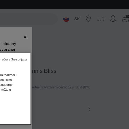
0
SK
ste
X
š miestny
vybranej
račovať bez prijatia
ez rameno Tennis Bliss
 a realizáciu
cookie na
sa súborov
ných 30 dní pred posledným znížením ceny: 179 EUR
(0%)
v
a môžete
%)
farba (+4)
zova • C87