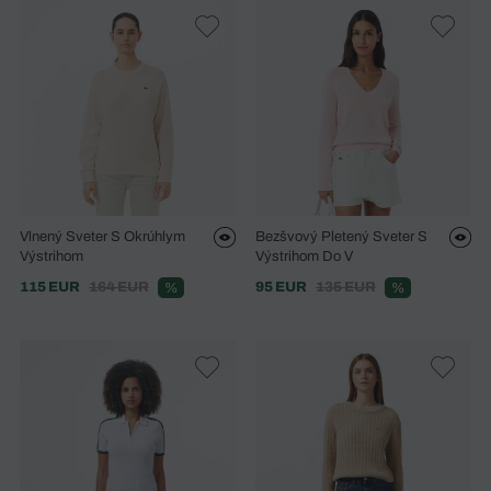
Vlnený Sveter S Okrúhlym
Bezšvový Pletený Sveter S
Výstrihom
Výstrihom Do V
115 EUR
164 EUR
95 EUR
135 EUR
%
%