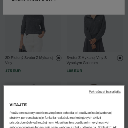
3D Pletený Sveter Z Mykanej
Sveter Z Mykanej Vlny S
Vlny
Vysokým Golierom
175 EUR
195 EUR
Pokračovať bez prijatia
VITAJTE
Používame súbory cookie na zlepšenie pohodlia pri používaní našej webovej
stránky, personalizáciu jej funkcií a realizáciu marketingových aktivít
prispôsobených vašim záujmom. Ak súhlasíte s používaním nevyhnutných
súborov cookie na fungovanie našej webovej stránky, kliknite na „Súhlasím“. Ak