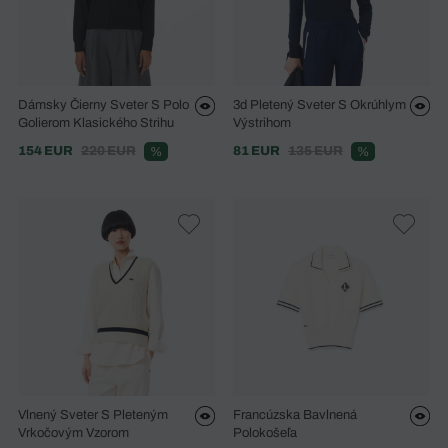
Dámsky Čierny Sveter S Polo
3d Pletený Sveter S Okrúhlym
Golierom Klasického Strihu
Výstrihom
154 EUR
220 EUR
81 EUR
135 EUR
%
%
Vlnený Sveter S Pleteným
Francúzska Bavlnená
Vrkočovým Vzorom
Polokošeľa