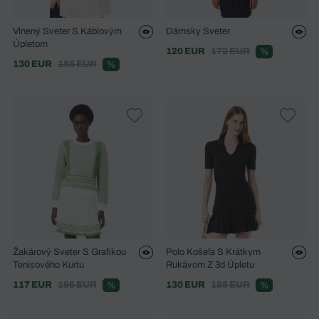
Vlnený Sveter S Káblovým
Dámsky Sveter
Úpletom
120 EUR
172 EUR
%
130 EUR
185 EUR
%
Žakárový Sveter S Grafikou
Polo Košeľa S Krátkym
Tenisového Kurtu
Rukávom Z 3d Úpletu
117 EUR
195 EUR
130 EUR
185 EUR
%
%