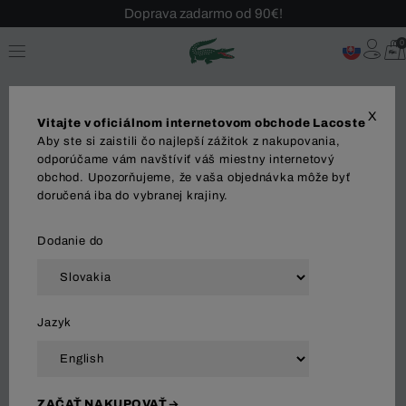
Sezónny výpredaj až -40 %!
Bezplatné vrátenie!
0
X
Vitajte v oficiálnom internetovom obchode Lacoste
Aby ste si zaistili čo najlepší zážitok z nakupovania,
Svetre
odporúčame vám navštíviť váš miestny internetový
obchod. Upozorňujeme, že vaša objednávka môže byť
doručená iba do vybranej krajiny.
OBLEČENIE
Polo Tričká
Šaty
Košele
Suk
Dodanie do
Zoradiť a filtrovať
Jazyk
82 Výsledok
ZAČAŤ NAKUPOVAŤ