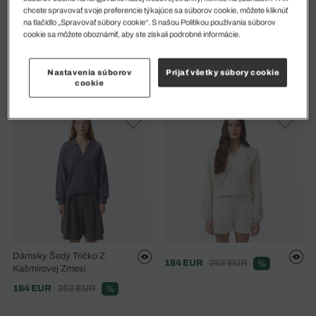
chcete spravovať svoje preferencie týkajúce sa súborov cookie, môžete kliknúť
na tlačidlo „Spravovať súbory cookie“. S našou Politikou používania súborov
cookie sa môžete oboznámiť, aby ste získali podrobné informácie.
Sveter Z Mykanej Vlny S
Dámsky Classic Fit Sveter S
Vysokým Golierom
Polo Golierom
195 EUR
184 EUR
263 EUR
%
Nastavenia súborov
Prijať všetky súbory cookie
cookie
Dámsky Šedý Tričko Z
184 EUR
263 EUR
%
Kašmírovej Zmesi
184 EUR
263 EUR
%