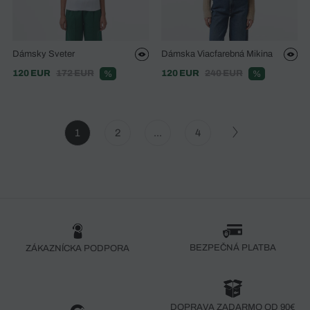
Dámsky Sveter
Dámska Viacfarebná Mikina
120 EUR
172 EUR
120 EUR
240 EUR
%
%
1
2
...
4
BEZPEČNÁ PLATBA
ZÁKAZNÍCKA PODPORA
DOPRAVA ZADARMO OD 90€