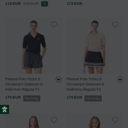
116 EUR
165 EUR
175 EUR
%
Pletené Polo Tričko S
Pletené Polo Tričko S
Otvoreným Golierom A
Otvoreným Golierom A
Nášivkou Regular Fit
Nášivkou Regular Fit
170 EUR
170 EUR
Novinky
Novinky