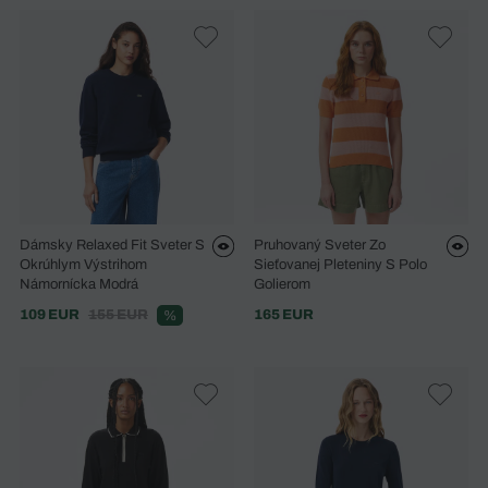
Dámsky Relaxed Fit Sveter S
Pruhovaný Sveter Zo
Okrúhlym Výstrihom
Sieťovanej Pleteniny S Polo
Námornícka Modrá
Golierom
109 EUR
155 EUR
165 EUR
%