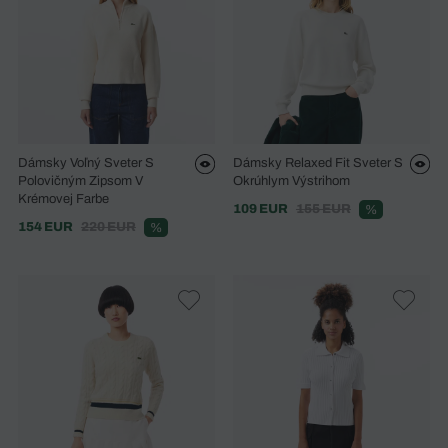
Dámsky Voľný Sveter S
Dámsky Relaxed Fit Sveter S
Polovičným Zipsom V
Okrúhlym Výstrihom
Krémovej Farbe
109 EUR
155 EUR
%
154 EUR
220 EUR
%