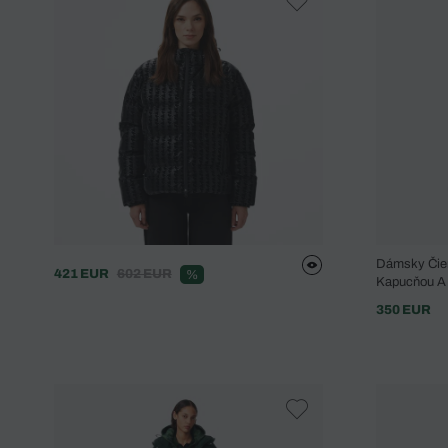
Dámsky Čier
421 EUR
602 EUR
%
Kapucňou A
350 EUR