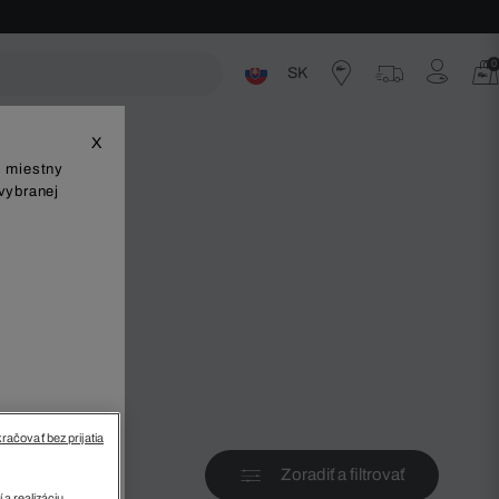
0
SK
ste
X
š miestny
vybranej
v
račovať bez prijatia
Zoradiť a filtrovať
 a realizáciu