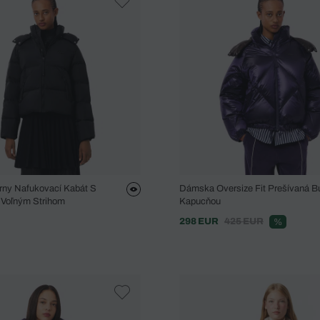
ny Nafukovací Kabát S
Dámska Oversize Fit Prešívaná B
 Voľným Strihom
Kapucňou
298 EUR
425 EUR
%