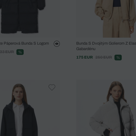
ze Páperová Bunda S Logom
Bunda S Dvojitým Golierom Z Ela
Gabardénu
33 EUR
%
175 EUR
250 EUR
%