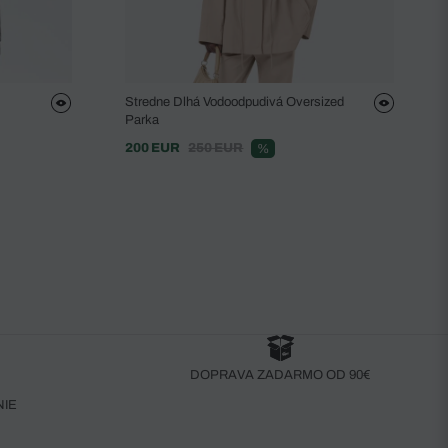
Stredne Dlhá Vodoodpudivá Oversized
Parka
200 EUR
250 EUR
%
DOPRAVA ZADARMO OD 90€
NIE