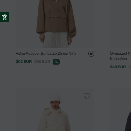
Voľná Popover Bunda Zo Zmesi Vlny
Oversized 
Kapucňou
203 EUR
290 EUR
%
249 EUR
3