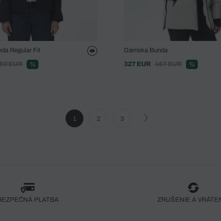
a Regular Fit
Dámska Bunda
50 EUR
327 EUR
467 EUR
%
%
1
2
3
BEZPEČNÁ PLATBA
ZRUŠENIE A VRÁTE