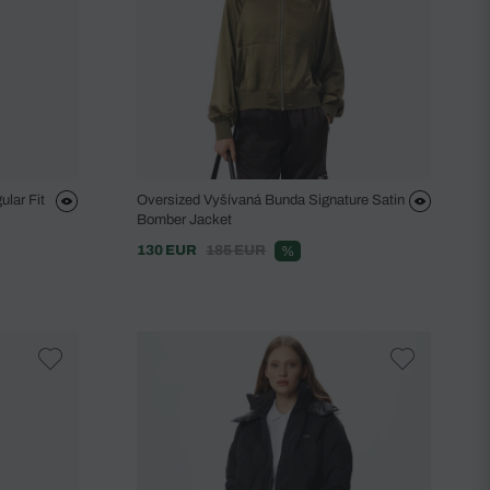
lar Fit
Oversized Vyšívaná Bunda Signature Satin
Bomber Jacket
130 EUR
185 EUR
%