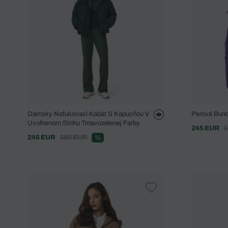
Dámsky Nafukovací Kabát S Kapucňou V
Perová Bund
Uvoľnenom Strihu Tmavozelenej Farby
245 EUR
3
245 EUR
350 EUR
%