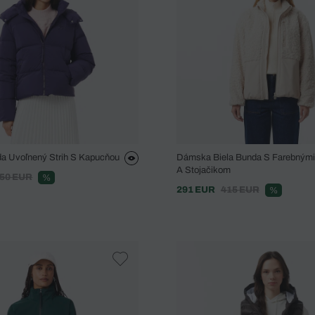
a Uvoľnený Strih S Kapucňou
Dámska Biela Bunda S Farebnými
A Stojačikom
50 EUR
%
291 EUR
415 EUR
%