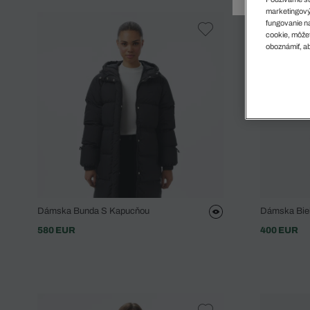
Doplnky
Spodná bielizeň
Plavky
Sukne
marketingový
Plavky
Special Offer
Spodná Bielizeň
Šortky
fungovanie na
cookie, môžet
Special Offer
Športové oblečenie
Nohavice
oboznámiť, ab
Special Offer
Plavky
Special Offer
Dámska Bunda S Kapucňou
Dámska Bie
580 EUR
400 EUR