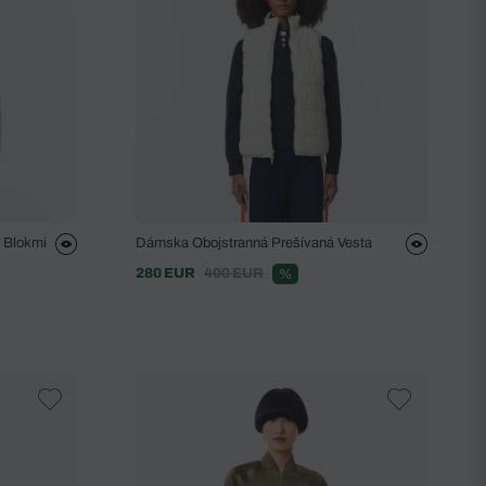
 Blokmi
Dámska Obojstranná Prešívaná Vesta
280 EUR
400 EUR
%