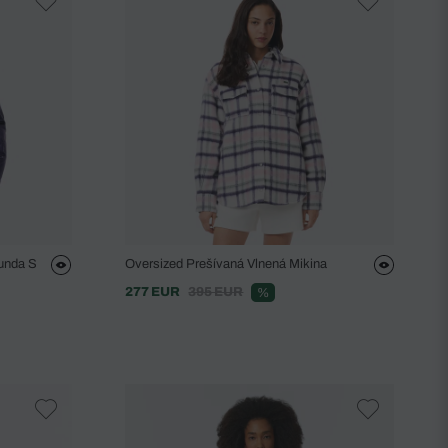
unda S
Oversized Prešívaná Vlnená Mikina
277 EUR
395 EUR
%