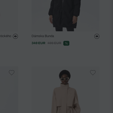
stického
Dámska Bunda
349 EUR
499 EUR
%