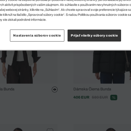
ch aktivít prispôsobených vašim záujmom. Ak súhlasíte s používaním nevyhnutných súborov 
šej webovej stránky, kliknite na „Súhlasím“. Ak chcete spravovať svoje preferencie týkajúce 
e kliknúť na tlačidlo „Spravovať súbory cookie“. S našou Politikou používania súborov cookie s
y ste získali podrobné informácie.
Nastavenia súborov cookie
Prijať všetky súbory cookie
la Bunda
Dámska Čierna Bunda
406 EUR
580 EUR
%