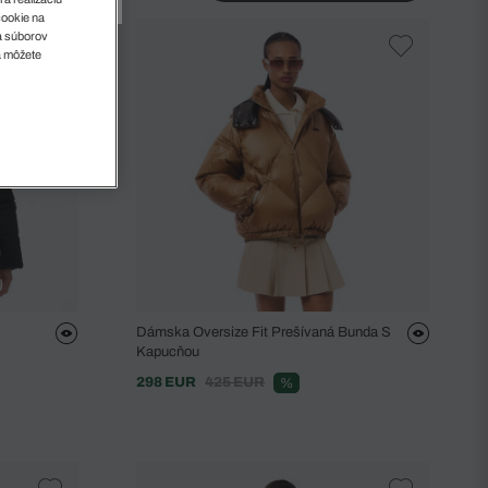
cookie na
sa súborov
a môžete
Dámska Oversize Fit Prešívaná Bunda S
Kapucňou
298 EUR
425 EUR
%