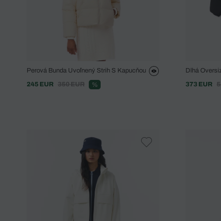
Perová Bunda Uvoľnený Strih S Kapucňou
Dlhá Oversi
245 EUR
350 EUR
373 EUR
5
%