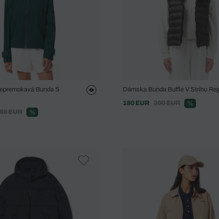
Nepremokavá Bunda S
Dámska Bunda Buffle V Strihu Regu
180 EUR
300 EUR
%
55 EUR
%