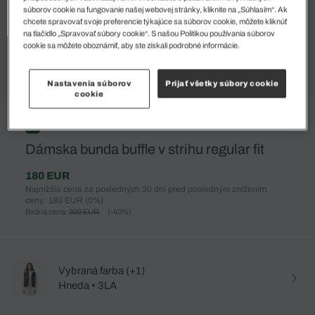
súborov cookie na fungovanie našej webovej stránky, kliknite na „Súhlasím“. Ak
chcete spravovať svoje preferencie týkajúce sa súborov cookie, môžete kliknúť
na tlačidlo „Spravovať súbory cookie“. S našou Politikou používania súborov
cookie sa môžete oboznámiť, aby ste získali podrobné informácie.
Nastavenia súborov
Prijať všetky súbory cookie
cookie
%
Dámska bunda buffle v strihu regular fit
180 EUR
Najnižšia cena za posledných 30 dní pred posledným znížením
ceny: 180 EUR
(0%)
Bežná cena:
300 EUR
(-40%)
Vybraná farba (+1)
Hneda • 3LA