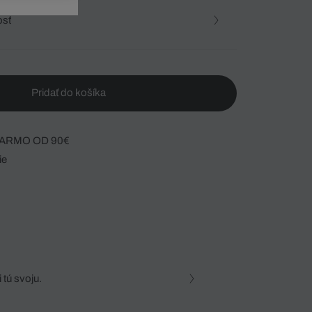
osť
Pridať do košíka
ARMO OD 90€
ie
 tú svoju.