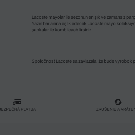
Lacoste mayolar ile sezonun en şık ve zamansız parçala
Yazın her anına eşlik edecek Lacoste mayo koleksi
şapkalar ile kombileyebilirsiniz.
Spoločnosť Lacoste sa zaviazala, že bude výrobok 
fáze jeho výroby. Transparentnosť hodnotového reťa
dodávateľov a ekosystému... Žiadny steh nie je vy
spoločnosti Crocodile.
BEZPEČNÁ PLATBA
ZRUŠENIE A VRÁTE