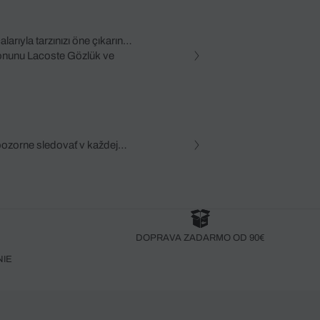
rıyla tarzınızı öne çıkarın.
yonunu Lacoste Gözlük ve
pozorne sledovať v každej
zca, dôkladná znalosť
robený bez pozorného oka
DOPRAVA ZADARMO OD 90€
NIE