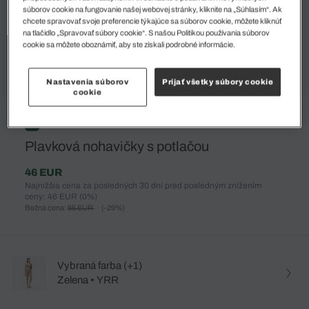
súborov cookie na fungovanie našej webovej stránky, kliknite na „Súhlasím“. Ak
chcete spravovať svoje preferencie týkajúce sa súborov cookie, môžete kliknúť
na tlačidlo „Spravovať súbory cookie“. S našou Politikou používania súborov
cookie sa môžete oboznámiť, aby ste získali podrobné informácie.
Nastavenia súborov
Prijať všetky súbory cookie
cookie
%
Plavková nohavičky s potlačou
46 EUR
Najnižšia cena za posledných 30 dní pred posledným znížením
ceny: 46 EUR
(0%)
Bežná cena:
65 EUR
(-29%)
Vybraná farba (+1)
Zelena • YRR